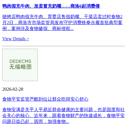
鸭肉假充牛肉、发卖冒充奶嘴……商洛6起消费侵
烧烤店鸭肉假充牛肉、育婴店售假奶嘴、干菜店卖过时食物2
月2日，商洛市市场监管局发布守护消费铁拳步履首批典型案
例，案例涉及食物掺假、商标侵权...
View Details >
2026-02-28
食物平安监管严酷到位让群众吃得安心舒心
食物安满是关乎人平易近群命健康的主要问题，也是国度和社
会关心的核心。近年来，跟着食物财产的快速成长，食物平安
问题日益凸起，因而，加强食物...