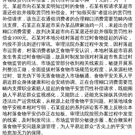
元。某超市向石某发卖明知过时的食物，石某有权请求某超市
退还价款并领取赏罚性补偿金。对“知假买假”者提出的赏罚性
补偿请求，该当正在通俗消费者的合理糊口消费需要范畴内依
法支撑。石某正在某超市采办某品牌麻油鸡一只，未超出合理
糊口消费需要，故判决某超市向石某退还价款并领取赏罚性补
偿金1000元。石某对本地分歧村落超市过时食物提起的诉讼，
均按不异法则进行审讯。审理法院办案过程中发觉，因村落超
市运营者、村落消费者缺乏食物平安认识，本地村落超市容易
发生售卖过时食物问题，故及时制发加强对村落超市售卖过时
食物监管的司法。市场监管部分收到相关线索后，敏捷开展系
列整治工做，全面提拔村落食物市场规范化程度，从泉源杜绝
过时、冒充伪下等无害食物进入市场畅通。食物平安关系人平
易近群众身体健康和社会安靖协调。正在合理糊口消费需要范
畴内支撑职业索赔人提起的食物平安赏罚性补偿请求，既能阐
扬人平易近群众监视感化，又能防止，还能充实操纵其供给的
违法出产运营线索，从根源上处理食物平安问题。村落地域食
物平安根本相对亏弱，石某提起的系列诉讼客不雅上反映出本
地村落食物平安仍存正在短板。审理法院按照办案过程中发觉
的线索，及时制发司法，市场监管部分敏捷步履，配合鞭策村
落食物平安问题泉源管理，为人平易近群众“舌尖上的平安”供
给愈加无力的保障。