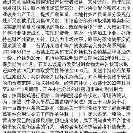
通过恶意高额索赔损害出产运营者权益、恶化营商。审理法院
制发司法书，取本地市场监管部分、行业协会配合帮帮本地企
业改良出产工艺、提拔产质量量。本地竹笋产质量量分级规范
处所尺度被采用为集体尺度。市场监管部分积极摸索地舆标记
取实施村落复兴相连系的新径，既保障食物平安，又鞭策本地
竹笋行业健康成长，实现消费者、笋农、竹笋加工企业、处所
特色财产共赢的方针。以合力市场次序，鞭策村落食物平安问
题泉源管理——石某诉某超市等产物发卖者义务胶葛系列案
2023年5月7日，石某正在某超市采办预包拆食物某品牌麻油鸡
一袋，价钱为28元。包拆标签载明出产日期为2022年8月1日，
保质期为8个月。石某以该超市发卖过时食物为由告状请求退
还购物款28元并领取赏罚性补偿金1000元。某超市辩称石某系
职业索赔人，其以索赔为目标采办商品，并不属于食物平安法
的消费者范畴，领取补偿金。经查询拜访，石某于2022年11月
至2024年3月期间，正在本地分歧的村落超市采办到过时食
物，按同模式进行索赔，向法院提起多告状讼。审理法院认
为，按照《中华人平易近国食物平安法》第三十四条第十项、
第一百四十八条第二款和《最高关于审理食物平安平易近事胶
葛案件合用法令若干问题的注释（一）》第六条第一项的，运
营者发卖已跨越保质期的预包拆食物，属于明知食物不合适食
物平安尺度仍运营的行为，消费者有权请求运营者补偿丧失，
并领取赏罚性补偿金，赏罚性补偿金不脚一千元的，为一千