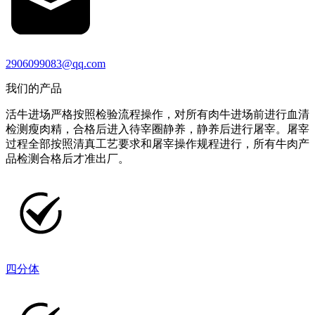
2906099083@qq.com
我们的产品
活牛进场严格按照检验流程操作，对所有肉牛进场前进行血清
检测瘦肉精，合格后进入待宰圈静养，静养后进行屠宰。屠宰
过程全部按照清真工艺要求和屠宰操作规程进行，所有牛肉产
品检测合格后才准出厂。
四分体