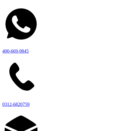
400-669-9845
0312-6820759