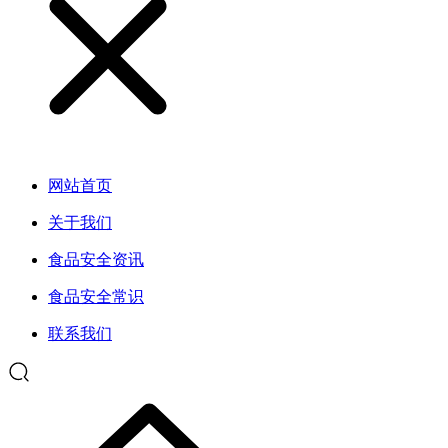
网站首页
关于我们
食品安全资讯
食品安全常识
联系我们