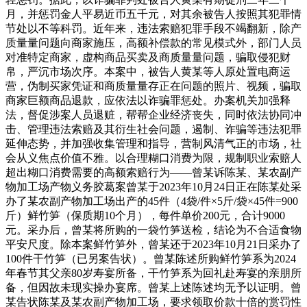
月，并惩罚金人平易近币五千元，对其余被告人按照其犯罪情
节处以不等科罚。近年来，违法索赔犯罪手段不竭翻新，除产
质量量问题向商家施压，高额补偿款的常见模式外，部门人员
对准特定商家，虚构商品买卖及商质量量问题，骗取侵犯财
帛，严沉市场次序。本案中，被告人黄某等人原处置电商运
营，伪制买家凭证和商质量量存正在问题的照片、视频，骗取
商家巨额商品退款，应依法以诈骗罪惩处。办案机关加强释
法，督促涉案人员退赃，帮帮企业经济丧失，同时依法协同冲
击、管理违法索赔及其衍生社会问题，遏制、诈骗等违法犯罪
延伸态势，并加强收集管理和指导，营制风清气正的市场，社
会从义焦点价值不雅。以合理糊口消费为限，规制职业索赔人
超出糊口消费需要的高额索赔行为——曾某诉陈某、某农副产
物加工场产物义务胶葛案曾某于2023年10月24日正在陈某处采
办了某农副产物加工场出产的45件（4袋/件×5斤/袋×45件=900
斤）鲜竹笋（保质期10个月），每件单价200元，合计9000
元。采办后，曾某将所购的一袋竹笋送检，结论为不合适食物
平安尺度。除本案鲜竹笋外，曾某还于2023年10月21日采办了
100件干竹笋（已另案告状）。曾某陈述所购鲜竹笋系为2024
年春节其父亲80岁寿宴所备，干竹笋系为回礼赴寿宴的亲朋所
备，但因故未现实操办宴席。曾某上述陈述均无予以证明。曾
某告状陈某及某农副产物加工场，要求领取价款十倍的赏罚性