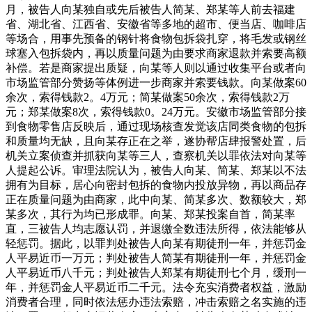
月，被告人向某独自或先后被告人简某、郑某等人前去福建
省、湖北省、江西省、安徽省等多地的超市、便当店、咖啡店
等场合，用事先预备的钢针将食物包拆袋扎穿，将毛发或钢丝
球塞入包拆袋内，再以质量问题为由要求商家退款并索要高额
补偿。若是商家提出质疑，向某等人则以通过收集平台或者向
市场监管部分赞扬等体例进一步商家并索要钱款。向某做案60
余次，索得钱款2。4万元；简某做案50余次，索得钱款2万
元；郑某做案8次，索得钱款0。24万元。安徽市场监管部分接
到食物零售店反映后，通过现场核查发觉该店同类食物的包拆
和质量均无缺，且向某存正在之举，遂协帮店肆报警处置，后
机关立案侦查并抓获向某等三人，查察机关以罪依法对向某等
人提起公诉。审理法院认为，被告人向某、简某、郑某以不法
拥有为目标，居心向密封包拆的食物内投放异物，再以商品存
正在质量问题为由商家，此中向某、简某多次、数额较大，郑
某多次，其行为均已形成罪。向某、郑某投案自首，简某率
直，三被告人均志愿认罚，并退缴全数违法所得，依法能够从
轻惩罚。据此，以罪判处被告人向某有期徒刑一年，并惩罚金
人平易近币一万元；判处被告人简某有期徒刑一年，并惩罚金
人平易近币八千元；判处被告人郑某有期徒刑七个月，缓刑一
年，并惩罚金人平易近币二千元。法令充实消费者权益，激励
消费者合理，同时依法惩办违法索赔，冲击索赔之名实施的违