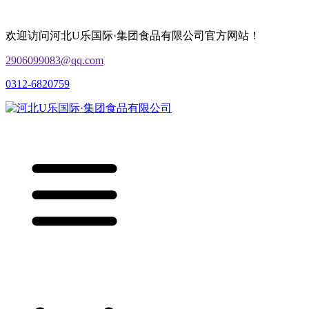
欢迎访问河北U乐国际·集团食品有限公司官方网站！
2906099083@qq.com
0312-6820759