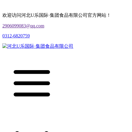
欢迎访问河北U乐国际·集团食品有限公司官方网站！
2906099083@qq.com
0312-6820759