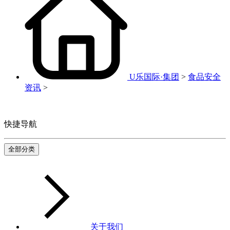
U乐国际·集团
>
食品安全
资讯
>
快捷导航
全部分类
关于我们