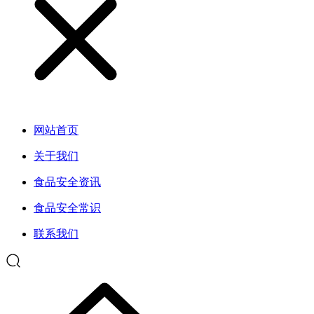
网站首页
关于我们
食品安全资讯
食品安全常识
联系我们