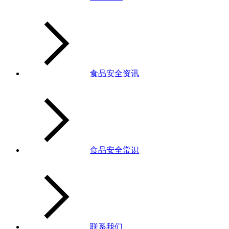
食品安全资讯
食品安全常识
联系我们