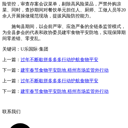
险管控，审查存案会议菜单，剔除高风险菜品，严禁外购凉
菜、同时，查抄期间对餐饮单元担任人、厨师、工做人员等20
余人开展操做规范现场，提拔风险防控能力。
施甸县期间，以会前严审、应急严备的全链条监管模式，
为全县参会的代表和政协委员建牢食物平安防地，实现保障期
间零差错、零变乱。
关键词：U乐国际·集团
上一篇：
过年不断歇拼多多多行动护航食物平安
下一篇：
建牢春节食物平安防地 梧州市场监管外行动
上一篇：
过年不断歇拼多多多行动护航食物平安
下一篇：
建牢春节食物平安防地 梧州市场监管外行动
联系我们