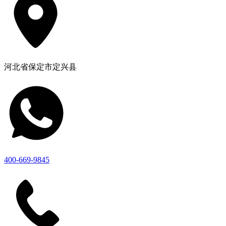
河北省保定市定兴县
400-669-9845