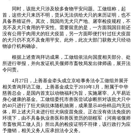
同时，该批犬只涉及较多食物平安问题。工做组称，起
首，这些犬只来历不明，货从无法供给犬只的来历证明，也不
具备养殖证件。其次，我国尚无犬只产地、屠宰检疫规程，不
克不及犬只食用的平安性。需要留意的是，一方面我国目前还
没有公用于肉用犬的狂犬疫苗，另一方面即便打针过狂犬疫苗
的犬只仍不克不及食用平安。此外，此次大部门获救犬只经动
物诊疗机构确诊。
根据上述查询拜访成果，工做组依法向国度相关部分、处
所进行举报，并向发证机关偃师市畜牧局发出律师函，展开法
令问责。
4月27日，上善基金牵头成立京哈事务法令工做组并展开
相关查询拜访工做。上善基金成立于2010年1月，附属于中华
慈善总会，是国内首支以动物福利为旨，实施屠宰、人平易近
身心健康的基金。工做组委托市兽医尝试诊断所对该批犬只中
的40只进行了狂犬病抗体随机抽测，成果显示40份样品均无抗
体，即上述犬只未进行狂犬病疫苗免疫。正在没有依法免疫的
环境下，由不具备执业兽医和兽医资历的胡根军（河南省偃师
市畜牧局工做人员）所出具的检疫证明不符律，该行政行为应
予撤销，相关义务人应承担法令义务。