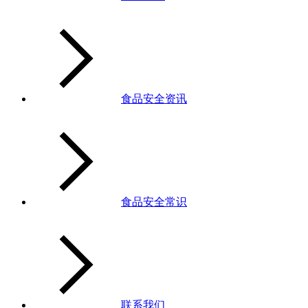
食品安全资讯
食品安全常识
联系我们