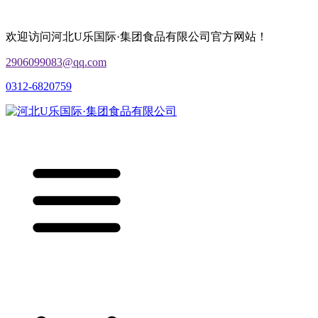
欢迎访问河北U乐国际·集团食品有限公司官方网站！
2906099083@qq.com
0312-6820759