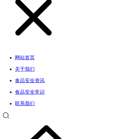
网站首页
关于我们
食品安全资讯
食品安全常识
联系我们