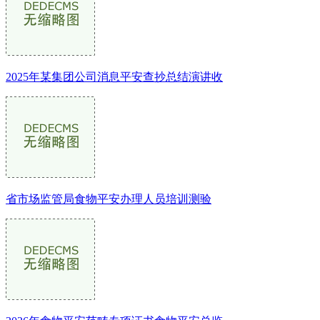
2025年某集团公司消息平安查抄总结演讲收
省市场监管局食物平安办理人员培训测验