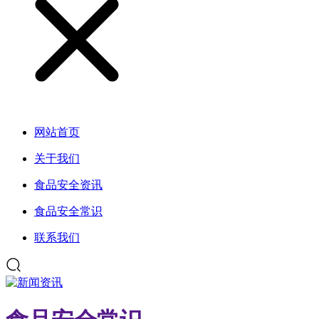
网站首页
关于我们
食品安全资讯
食品安全常识
联系我们