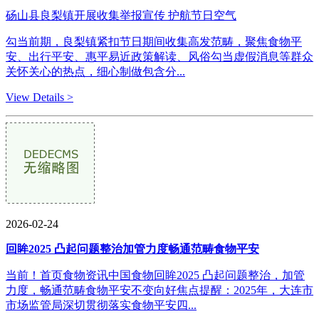
砀山县良梨镇开展收集举报宣传 护航节日空气
勾当前期，良梨镇紧扣节日期间收集高发范畴，聚焦食物平
安、出行平安、惠平易近政策解读、风俗勾当虚假消息等群众
关怀关心的热点，细心制做包含分...
View Details >
2026-02-24
回眸2025 凸起问题整治加管力度畅通范畴食物平安
当前！首页食物资讯中国食物回眸2025 凸起问题整治，加管
力度，畅通范畴食物平安不变向好焦点提醒：2025年，大连市
市场监管局深切贯彻落实食物平安四...