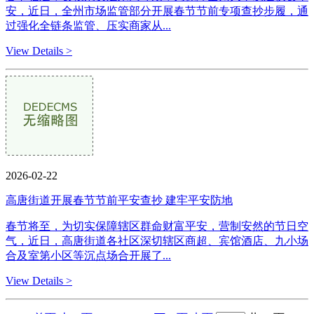
安，近日，全州市场监管部分开展春节节前专项查抄步履，通
过强化全链条监管、压实商家从...
View Details >
2026-02-22
高唐街道开展春节节前平安查抄 建牢平安防地
春节将至，为切实保障辖区群命财富平安，营制安然的节日空
气，近日，高唐街道各社区深切辖区商超、宾馆酒店、九小场
合及室第小区等沉点场合开展了...
View Details >