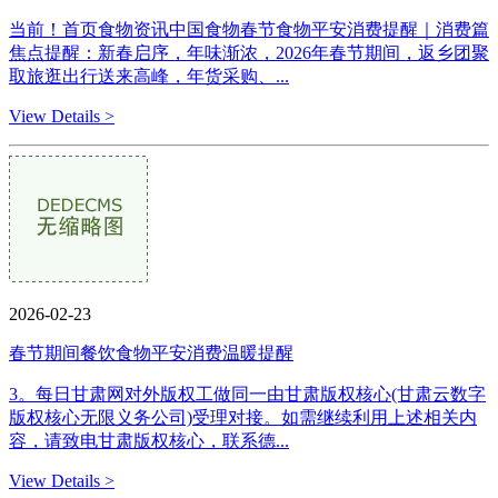
当前！首页食物资讯中国食物春节食物平安消费提醒｜消费篇
焦点提醒：新春启序，年味渐浓，2026年春节期间，返乡团聚
取旅逛出行送来高峰，年货采购、...
View Details >
2026-02-23
春节期间餐饮食物平安消费温暖提醒
3。每日甘肃网对外版权工做同一由甘肃版权核心(甘肃云数字
版权核心无限义务公司)受理对接。如需继续利用上述相关内
容，请致电甘肃版权核心，联系德...
View Details >