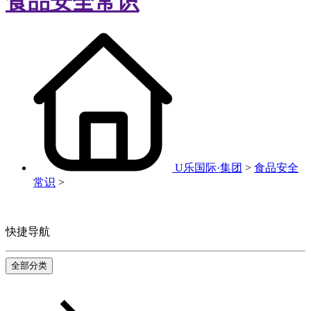
食品安全常识
U乐国际·集团
>
食品安全
常识
>
快捷导航
全部分类