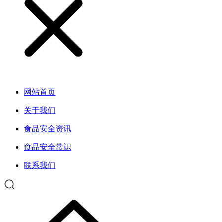
网站首页
关于我们
食品安全资讯
食品安全常识
联系我们