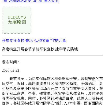
“骑”乐融融送清冷 凝“新”聚力促管
开展专项查抄 整治“低俗零食”守护儿童
高唐街道开展春节节前平安查抄 建牢平安防地
发布时间：
2026-02-22
春节将至，为切实保障辖区群命财富平安，营制安然的节
日空气，近日，高唐街道各社区深切辖区商超、宾馆酒店、九
小场合及室第小区等沉点场合开展了春节节前平安大查抄，督
促个别工商户、企业、物业单元落实平安从体义务，及时消弭
各类平安现患。同时，各社区针对独居白叟、残障人士等特殊
群体，各社区持续开展消防平安“敲门入户”步履，面临面防火