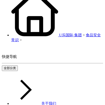
U乐国际·集团
>
食品安全
常识
>
快捷导航
全部分类
关于我们