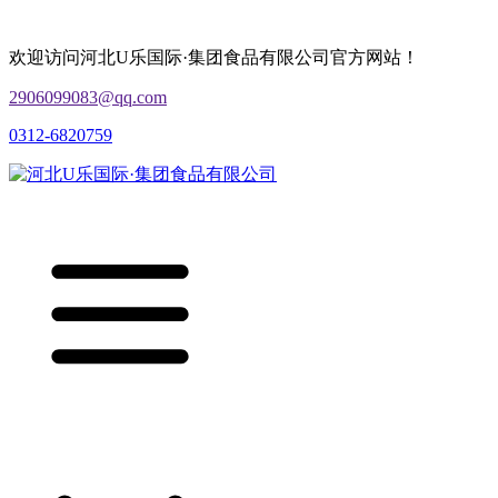
欢迎访问河北U乐国际·集团食品有限公司官方网站！
2906099083@qq.com
0312-6820759