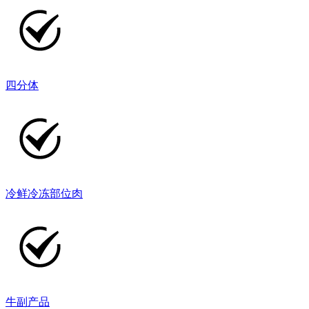
四分体
冷鲜冷冻部位肉
牛副产品