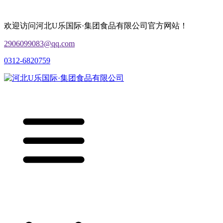
欢迎访问河北U乐国际·集团食品有限公司官方网站！
2906099083@qq.com
0312-6820759