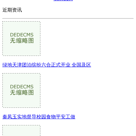
近期资讯
绿地天津团泊缤纷六合正式开业 全国及区
秦凤玉实地督导校园食物平安工做