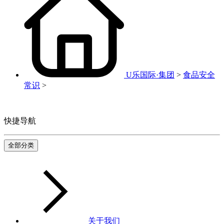
U乐国际·集团
>
食品安全
常识
>
快捷导航
全部分类
关于我们