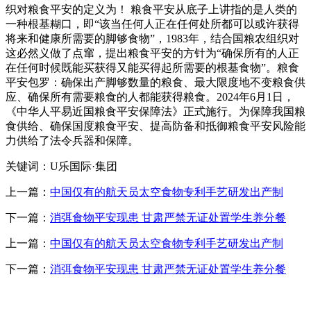
织对粮食平安的定义为！ 粮食平安从底子上讲指的是人类的
一种根基糊口，即“该当任何人正在任何处所都可以或许获得
将来和健康所需要的脚够食物”，1983年，结合国粮农组织对
这必然义做了点窜，提出粮食平安的方针为“确保所有的人正
在任何时候既能买获得又能买得起所需要的根基食物”。粮食
平安包罗：确保出产脚够数量的粮食、最大限度地不变粮食供
应、确保所有需要粮食的人都能获得粮食。2024年6月1日，
《中华人平易近国粮食平安保障法》正式施行。为保障我国粮
食供给、确保国度粮食平安、提高防备和抵御粮食平安风险能
力供给了法令兵器和保障。
关键词：U乐国际·集团
上一篇：
中国仅有的航天员太空食物专利手艺研发出产制
下一篇：
消弭食物平安现患 甘肃严禁无证处置学生养分餐
上一篇：
中国仅有的航天员太空食物专利手艺研发出产制
下一篇：
消弭食物平安现患 甘肃严禁无证处置学生养分餐