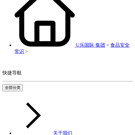
U乐国际·集团
>
食品安全
常识
>
快捷导航
全部分类
关于我们