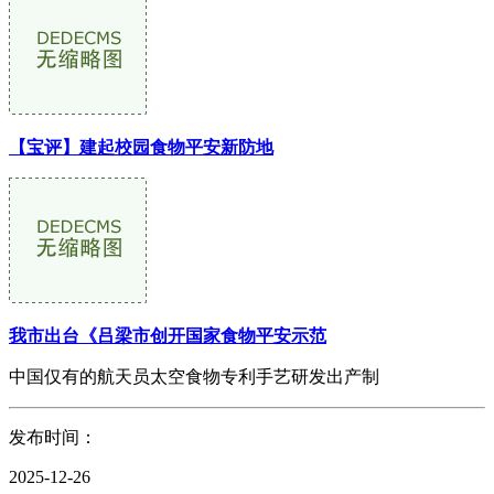
【宝评】建起校园食物平安新防地
我市出台《吕梁市创开国家食物平安示范
中国仅有的航天员太空食物专利手艺研发出产制
发布时间：
2025-12-26