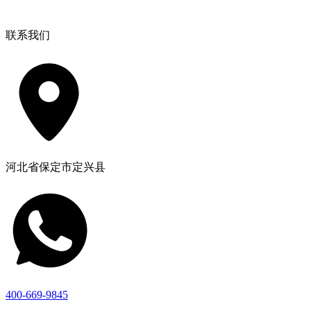
联系我们
河北省保定市定兴县
400-669-9845