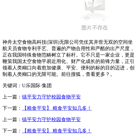
神舟太空食物高科技(深圳)无限公司凭仗其并世无双的空间坐
航天员食物专利手艺、普遍的产物合用性和严酷的出产尺度，
正在我国特殊食物范畴树立了标杆。它不只是一家企业，更是
鞭策我国太空食物平易近用化、财产化成长的前锋力量，正引
领着人类糊口向着愈加健康、平安、便利的标的目的迈进，创
制着人类糊口的无限可能。前往搜狐，查看更多？。
关键词：U乐国际·集团
上一篇：
镇平安力守护校园食物平安
下一篇：
【粮食平安】 粮食平安知几多！
上一篇：
镇平安力守护校园食物平安
下一篇：
【粮食平安】 粮食平安知几多！