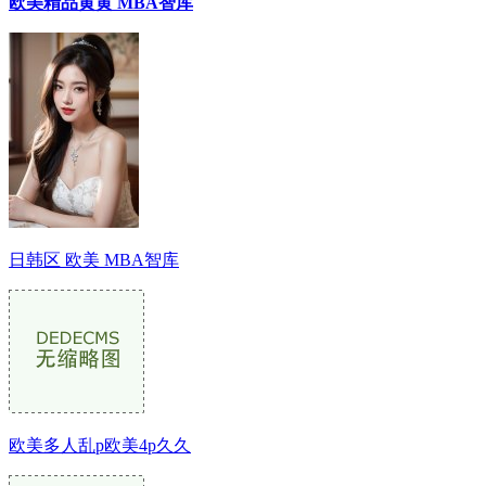
欧美精品黄黄 MBA智库
日韩区 欧美 MBA智库
欧美多人乱p欧美4p久久