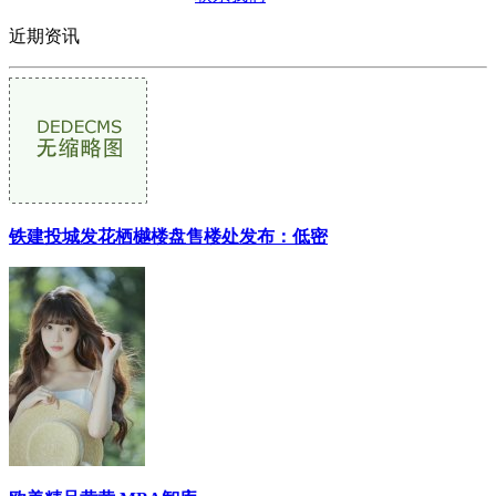
近期资讯
铁建投城发花栖樾楼盘售楼处发布：低密