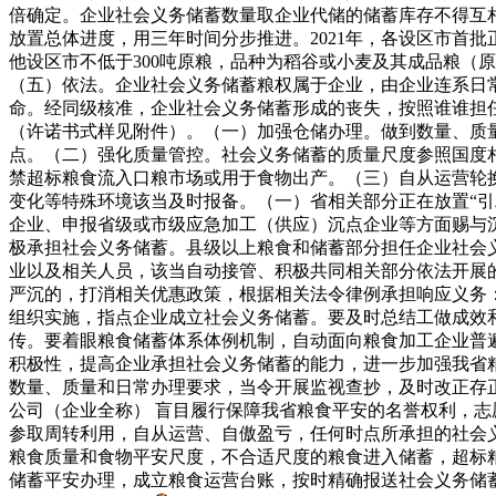
倍确定。企业社会义务储蓄数量取企业代储的储蓄库存不得互
放置总体进度，用三年时间分步推进。2021年，各设区市首
他设区市不低于300吨原粮，品种为稻谷或小麦及其成品粮（原
（五）依法。企业社会义务储蓄粮权属于企业，由企业连系日
命。经同级核准，企业社会义务储蓄形成的丧失，按照谁谁担
（许诺书式样见附件）。（一）加强仓储办理。做到数量、质
点。（二）强化质量管控。社会义务储蓄的质量尺度参照国度
禁超标粮食流入口粮市场或用于食物出产。（三）自从运营轮
变化等特殊环境该当及时报备。（一）省相关部分正在放置“引
企业、申报省级或市级应急加工（供应）沉点企业等方面赐与
极承担社会义务储蓄。县级以上粮食和储蓄部分担任企业社会
业以及相关人员，该当自动接管、积极共同相关部分依法开展
严沉的，打消相关优惠政策，根据相关法令律例承担响应义务
组织实施，指点企业成立社会义务储蓄。要及时总结工做成效
传。要着眼粮食储蓄体系体例机制，自动面向粮食加工企业普
积极性，提高企业承担社会义务储蓄的能力，进一步加强我省
数量、质量和日常办理要求，当令开展监视查抄，及时改正存
公司（企业全称） 盲目履行保障我省粮食平安的名誉权利，
参取周转利用，自从运营、自傲盈亏，任何时点所承担的社会
粮食质量和食物平安尺度，不合适尺度的粮食进入储蓄，超标
储蓄平安办理，成立粮食运营台账，按时精确报送社会义务储