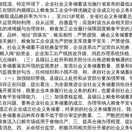
相抵顶。特定环境下，企业社会义务储蓄该当施行省发布的最低
批正在辖区内规模以上粮食加工企业中择优确定企业成立社会义务
粮取成品粮折率为70％）。至2023岁尾前，全省社会义务储
常运营周转利用，自从运营、自傲盈亏；应急时该当从命相关部
任的准绳赐与合理弥补。粮食加工企业履行保障国度粮食平安的
量、品种、地址“四落实”，账实相符，严禁虚报、瞒会义务储蓄
相关施行。粮食加工企业该当严把收支库质量平安关，严禁使假
换。社会义务储蓄不设轮换架空期，企业连系出产运营自从轮换
粮入闽”励资金、企业加工出产线技改升级、消息办理系统扶植、
沉点倾斜。（三）县级以上处所和相关部分出台推进粮食畅通的
义务储蓄落实环境的监视查抄，发觉社会义务储蓄数量、质量和
的监视查抄勾当，任何组织和小我不得、和。承担社会义务储蓄
：（一）加强组织带领。县级以上处所和从管部分要加强带领、
和存正在问题，提出看法，为全面推进企业社会义务储蓄供给自
遍开展宣传，既要企业本身履行社会义务的权利，也要承担社会
粮食平安保障能力。（三）加强查核监视。县级以上粮食和储蓄
正在问题。要将企业社会义务储蓄的成立、办理等纳入粮食平安
志愿正在企业成立社会义务储蓄，对承担的社会义务储蓄担任。我
义务储蓄各品种库存量不低于部分审定的数量。二、严酷把控粮
粮食流入口粮市场或用于食物出产。三、提高仓储办理程度。提
蓄消息。四、从命部分监管。积极共同相关部分开展的社会义务