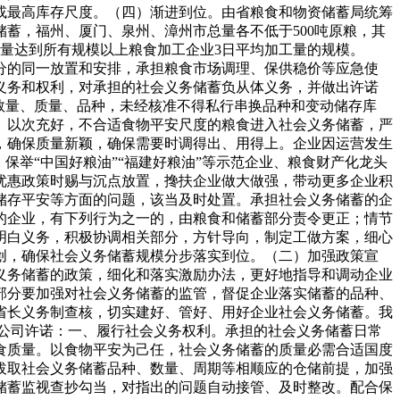
或最高库存尺度。（四）渐进到位。由省粮食和物资储蓄局统筹
储蓄，福州、厦门、泉州、漳州市总量各不低于500吨原粮，其
蓄总量达到所有规模以上粮食加工企业3日平均加工量的规模。
分的同一放置和安排，承担粮食市场调理、保供稳价等应急使
义务和权利，对承担的社会义务储蓄负从体义务，并做出许诺
数量、质量、品种，未经核准不得私行串换品种和变动储存库
、以次充好，不合适食物平安尺度的粮食进入社会义务储蓄，严
，确保质量新颖，确保需要时调得出、用得上。企业因运营发生
保举“中国好粮油”“福建好粮油”等示范企业、粮食财产化龙头
优惠政策时赐与沉点放置，搀扶企业做大做强，带动更多企业积
储存平安等方面的问题，该当及时处置。承担社会义务储蓄的企
的企业，有下列行为之一的，由粮食和储蓄部分责令更正；情节
明白义务，积极协调相关部分，方针导向，制定工做方案，细心
创，确保社会义务储蓄规模分步落实到位。（二）加强政策宣
义务储蓄的政策，细化和落实激励办法，更好地指导和调动企业
部分要加强对社会义务储蓄的监管，督促企业落实储蓄的品种、
省长义务制查核，切实建好、管好、用好企业社会义务储蓄。我
公司许诺：一、履行社会义务权利。承担的社会义务储蓄日常
食质量。以食物平安为己任，社会义务储蓄的质量必需合适国度
拔取社会义务储蓄品种、数量、周期等相顺应的仓储前提，加强
储蓄监视查抄勾当，对指出的问题自动接管、及时整改。配合保