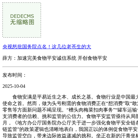
央视怒批国务院点名！这几位老苍生的大
薛方：加速完美食物平安诚信系统 开创食物平安
发布时间：
2025-10-04
食物安满是平易近生之本、成长之基。食物行业是中国最大的财
使命之首。然而，做为头号刚需的食物消费正在“想消费”取“
零售等方面新问题不竭呈现。“槽头肉梅菜扣肉事务”“罐车运输
支消费者的信赖、挑和监管的公信力。食物平安监管亟待从局部管控
月，《地方办公厅国务院办公厅关于进一步强化食物平安全链
链监管”的政策逻辑也清晰地表白，我国正以的体例促食物平安
导致监管空白，带来边际效益递减的挑和。坐正在新的汗青坐标