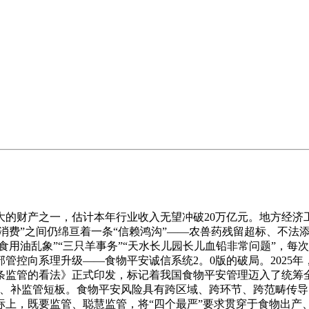
产之一，估计本年行业收入无望冲破20万亿元。地方经济工做
敢消费”之间仍绵亘着一条“信赖鸿沟”——农兽药残留超标、不
食用油乱象”“三只羊事务”“天水长儿园长儿血铅非常问题”，
向系理升级——食物平安诚信系统2。0版的破局。2025年，“
条监管的看法》正式印发，标记着我国食物平安管理迈入了统筹
、补监管短板。食物平安风险具有跨区域、跨环节、跨范畴传导的复
上，既要监管、聪慧监管，将“四个最严”要求贯穿于食物出产