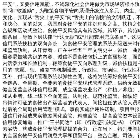
平安”，又要信用赋能，不竭深化社会信用做为市场经济根本轨
制”和“软激励”，为鞭策食物平安向系理升级注入多元、内生
变化，实现从“舌尖上的平安”向“舌尖上的信赖”的文明跃迁
和决心。党的以来，我国对食物平安的注沉程度之高、扶植之
合规和活动式整治。食物平安风险具有跨区域、跨环节、跨范
细条目，导致下层法律“于法无据”或“只能套用兜底条目”，这
信用系统扶植的双向奔赴，为食物平安管理的系统升级送来时
和监管轨制。从汗青看，正在中华五千年文明史中，诚信一曲
最容易告竣共识的内容。诚信不是食物包拆上的富丽标签，而
内活泼力和长效机制，鞭策食物平安向系理升级，诚信扶植是
用的“志愿、惩、修复”等机制设想，行政性、市场性、行业
互补，付与现代管理系统以弹性空间。这将为统筹好食物平安范
全链条、全周期、全要素的食物平安现代管理系统，供给无效抓
健全笼盖全从体信用档案。成立涵盖农业出产（种植／养殖）
和从业者、线上线下全面笼盖。法制化、规范化监管。操纵好《
吊销许可证的食物出产运营者的代表人、间接担任的从管人员
过后的全周期信用管理”模式。事前实施信用许诺制。项目申
照信用评级成果实施差同化监管、精准监管，提高监管资本设
信用修复通道，推广“三书同达”（即《行政惩罚决定书》《
素劣势，构成食物平安管理提拔的合力。正在当下，特别要阐扬
的全国食物平安信用消息共享和预警平台，整合金融、司法、