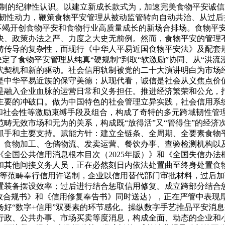
制的纪律性认识。以建立新成长款式为，加速完美食物平安诚信系
、韧性动力，鞭策食物平安管理从被动监管转向自动共治、从过
，不竭开创食物平安和食物行业高质量成长的新场合排场。食物平
快、政策办法之严、力度之大史无前例。然而，食物平安的管理不
畴传导的复杂性，而现行《中华人平易近国食物平安法》及配套规
决定了食物平安管理从纯真“硬规制”到取“软激励”协同、从“洪流
代契机和新的驱动。社会信用轨制被党的二十大演讲明白为市场
是中华平易近族的保守美德；从现代看，诚信是社会从义焦点价
是融入企业血脉的运营日常和义务担任。推进经济繁荣和公允，
主要的冲破口。做为中国特色的社会管理立异实践，社会信用系
性和社会性等激励束缚手段及组合，构成了奇特的多元跨域韧性管
畴无效市场和无为的关系，构成既“放得活”又“管得住”的经济
手和主要支持。赋能方针：建立全链条、全周期、全要素食物平安
、食物加工、仓储物流、发卖运营、餐饮办事、查验检测机构以
全国公共信用消息根本目次（2025年版）》和《全国失信办法根
和其他间接义务人员，正在必然刻日内依法处置曲至终身处置食
报等范畴奉行信用许诺制，企业以信用替代部门审批材料，过后
置装备摆设效率；过后进行结合惩取信用修复。成立跨部分结合
行政合规书》和《信用修复奉告书》同时送达），正在严管中表现
好“数字+信用”双要素的环节感化。操纵数字手艺推品平安消息整
行政、公共办事、市场买卖等度消息，构成全面、动态的企业和