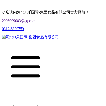
欢迎访问河北U乐国际·集团食品有限公司官方网站！
2906099083@qq.com
0312-6820759