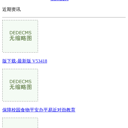
近期资讯
版下载-最新版 V53418
保障校园食物平安办平易近对劲教育