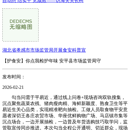
自动想 结实干 见成效——访海关关长柯
湖北省孝感市市场监管局开展食安科普宣
【护食安】你点我检护年味 安平县市场监管局守
发布时间：
2026-02-21
勾当问需于平易近，通过线上问卷+现场咨询双轨搜集，
沉点聚焦蔬菜农残、猪肉瘦肉精、海鲜新颖度、熟食卫生等平
易近生关心品类，实现精准靶向抽检。工做人员取食物平安意
愿者深切王各庄农贸市场、华座优鲜购物广场、马店镇市集等
沉点场合，一边开展抽检，一边普及年货选购技巧取学问，监
管取宣传同步推进。本次勾当全程公开通明、切近群众，现场