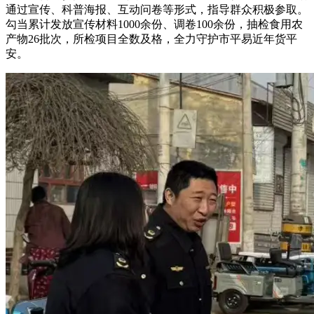
通过宣传、科普海报、互动问卷等形式，指导群众积极参取。
勾当累计发放宣传材料1000余份、调卷100余份，抽检食用农
产物26批次，所检项目全数及格，全力守护市平易近年货平
安。