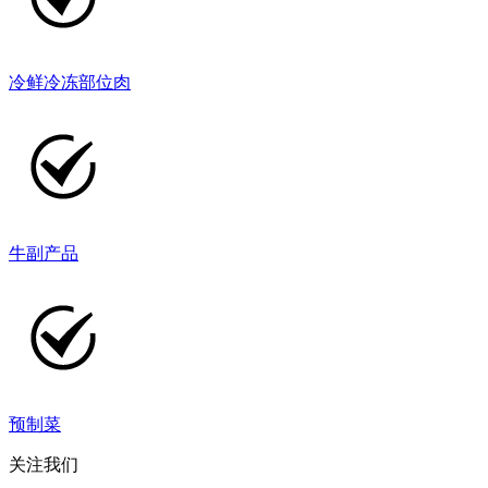
冷鲜冷冻部位肉
牛副产品
预制菜
关注我们