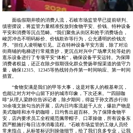
面临假期井喷的消费人流，石岐市场监管早已提前研判、
缜密摆设，将监管力量精准投放到食物平安、价钱、特种设备
平安和消费等沉点范畴。“我们聚焦从街区和抢手消费场合，
峻厉冲击不明码标价、价钱欺诈等行为，公允通明的价钱次
序。”担任人凌明敏引见。正在特种设备平安方面，除了对沿
街商铺的电梯进行常规查抄，更沉点对兴中广场摩天轮等处的
逛乐设备进行了专项平安“体检”，确保设备平安运转。为保障
消费者权益，还正在除夕假期强化群众赞扬举报渠道的值守力
量，确保12315、12345等热线转办件第一时间响应、第一时间
措置。
“食物安满是我们的甲等大事，这是对客人的根基卑沉，
也能让对方对中山留下好的城市印象，下次还来。”“四囍咖
啡”从理人梁静欣告诉记者，除夕期间，得益于孙文西步行街
30余项文旅勾当的开展，店内日均客流超千人次，爆款产物是
美式咖啡和水牛奶咖啡，日均售出超百杯。为了保障食物平
安，店内要求员工全程规范佩带帽子、口罩操做，所有设备东
西严酷施行每日洁净消毒流程。“石岐市场监管的工做人员经
常来指点，从标签标识到操做细节，给了我们良多专业，让我