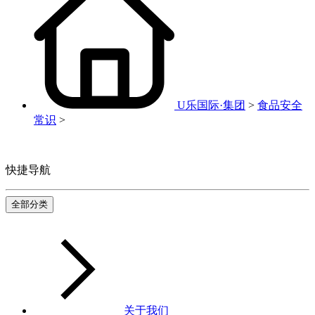
U乐国际·集团
>
食品安全
常识
>
快捷导航
全部分类
关于我们