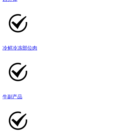
冷鲜冷冻部位肉
牛副产品