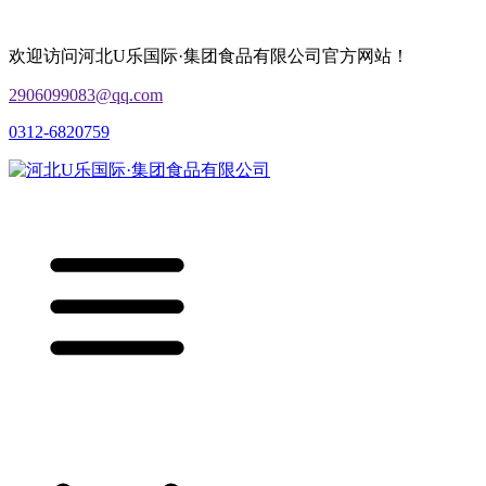
欢迎访问河北U乐国际·集团食品有限公司官方网站！
2906099083@qq.com
0312-6820759