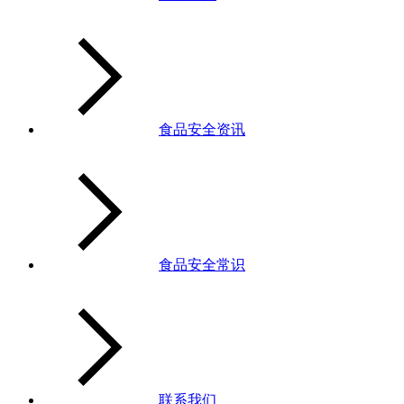
食品安全资讯
食品安全常识
联系我们