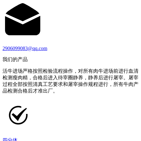
2906099083@qq.com
我们的产品
活牛进场严格按照检验流程操作，对所有肉牛进场前进行血清
检测瘦肉精，合格后进入待宰圈静养，静养后进行屠宰。屠宰
过程全部按照清真工艺要求和屠宰操作规程进行，所有牛肉产
品检测合格后才准出厂。
四分体