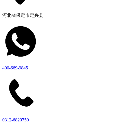
河北省保定市定兴县
400-669-9845
0312-6820759