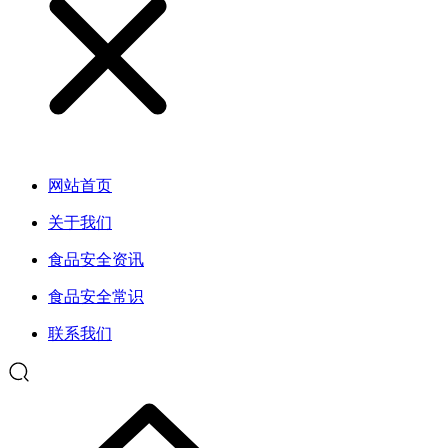
网站首页
关于我们
食品安全资讯
食品安全常识
联系我们