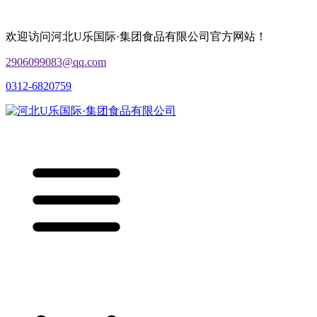
欢迎访问河北U乐国际·集团食品有限公司官方网站！
2906099083@qq.com
0312-6820759