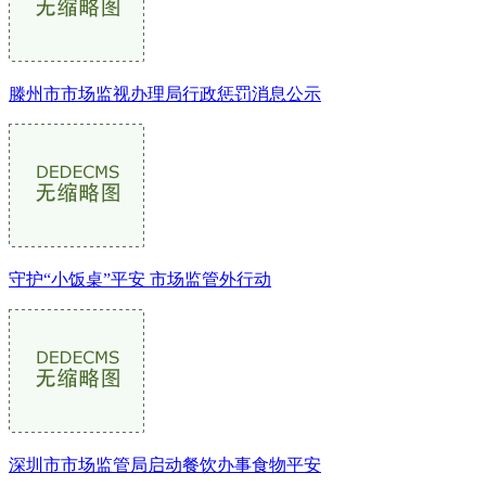
滕州市市场监视办理局行政惩罚消息公示
守护“小饭桌”平安 市场监管外行动
深圳市市场监管局启动餐饮办事食物平安