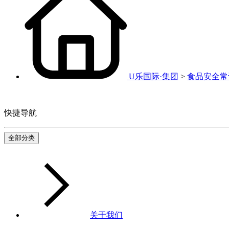
U乐国际·集团
>
食品安全常
快捷导航
全部分类
关于我们