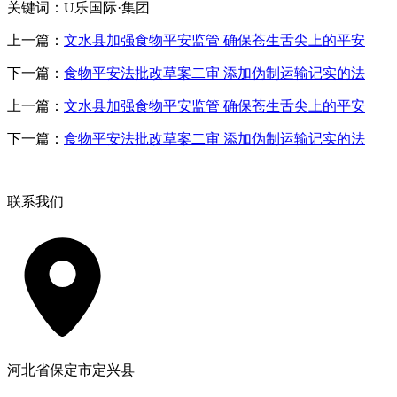
关键词：U乐国际·集团
上一篇：
文水县加强食物平安监管 确保苍生舌尖上的平安
下一篇：
食物平安法批改草案二审 添加伪制运输记实的法
上一篇：
文水县加强食物平安监管 确保苍生舌尖上的平安
下一篇：
食物平安法批改草案二审 添加伪制运输记实的法
联系我们
河北省保定市定兴县