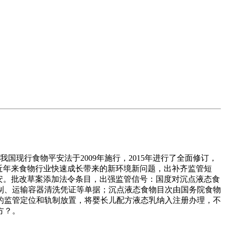
国现行食物平安法于2009年施行，2015年进行了全面修订，
回应近年来食物行业快速成长带来的新环境新问题，出补齐监管短
安。批改草案添加法令条目，出强监管信号：国度对沉点液态食
制、运输容器清洗凭证等单据；沉点液态食物目次由国务院食物
的监管定位和轨制放置，将婴长儿配方液态乳纳入注册办理，不
方？。