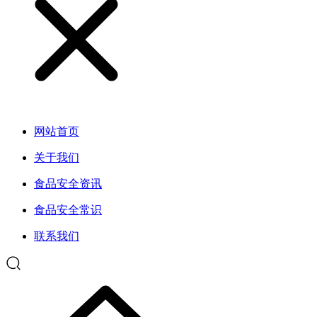
网站首页
关于我们
食品安全资讯
食品安全常识
联系我们