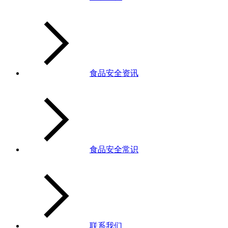
食品安全资讯
食品安全常识
联系我们