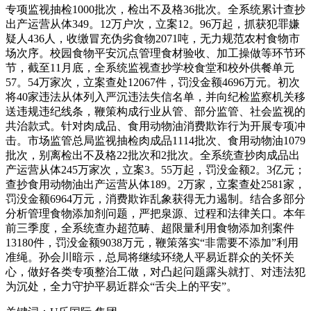
专项监视抽检1000批次，检出不及格36批次。全系统累计查抄
出产运营从体349。12万户次，立案12。96万起，抓获犯罪嫌
疑人436人，收缴冒充伪劣食物2071吨，无力规范农村食物市
场次序。校园食物平安沉点管理食材验收、加工操做等环节环
节，截至11月底，全系统监视查抄学校食堂和校外供餐单元
57。54万家次，立案查处12067件，罚没金额4696万元。初次
将40家违法从体列入严沉违法失信名单，并向纪检监察机关移
送违规违纪线条，鞭策构成行业从管、部分监管、社会监视的
共治款式。针对肉成品、食用动物油消费欺诈行为开展专项冲
击。市场监管总局监视抽检肉成品1114批次、食用动物油1079
批次，别离检出不及格22批次和2批次。全系统查抄肉成品出
产运营从体245万家次，立案3。55万起，罚没金额2。3亿元；
查抄食用动物油出产运营从体189。2万家，立案查处2581家，
罚没金额6964万元，消费欺诈乱象获得无力遏制。结合多部分
分析管理食物添加剂问题，严把泉源、过程和法律关口。本年
前三季度，全系统查办超范畴、超限量利用食物添加剂案件
13180件，罚没金额9038万元，鞭策落实“非需要不添加”利用
准绳。孙会川暗示，总局将继续环绕人平易近群众的关怀关
心，做好各类专项整治工做，对凸起问题露头就打、对违法犯
为沉处，全力守护平易近群众“舌尖上的平安”。