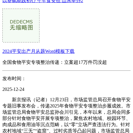
以赛赋能践初心 守牢食安担 山东举办2
2024平安出产月从题Word模板下载
全国食物平安专项整治传递：立案超17万件罚没超
发布时间：
2025-12-24
新京报讯（记者）12月23日，市场监管总局召开食物平安
专题旧事发布会，传递2025年食物平安专项整治步履成效。市
场监管总局食物平安总监孙会川引见，本年以来，总局会同多
部分针对食物平安开展专项整治，聚焦农村地域、校园环节、
肉成品和食用油等沉点范畴，以“零”立场严查违法行为。针对
农村地域“三无”“盗窟”、过时劣质等凸起问题，市场监管总局