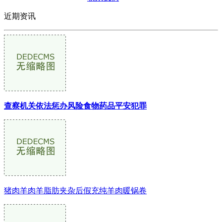
近期资讯
查察机关依法惩办风险食物药品平安犯罪
猪肉羊肉羊脂肪夹杂后假充纯羊肉暖锅卷