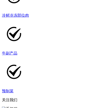
冷鲜冷冻部位肉
牛副产品
预制菜
关注我们