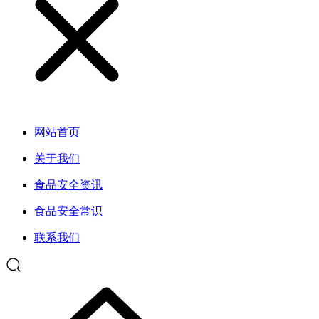
网站首页
关于我们
食品安全资讯
食品安全常识
联系我们