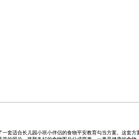
一套适合长儿园小班小伴侣的食物平安教育勾当方案。这套方案