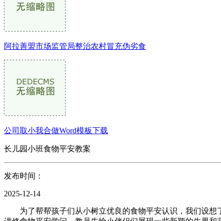
阿拉善盟市场监管局整治农村冒充伪劣食
公司取小我合做Word模板下载
长儿园小班食物平安教案
发布时间：
2025-12-14
为了帮帮孩子们从小树立优良的食物平安认识，我们设想了