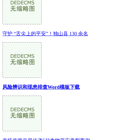
守护 “舌尖上的平安”！独山县 130 余名
风险辨识和现患排查Word模板下载