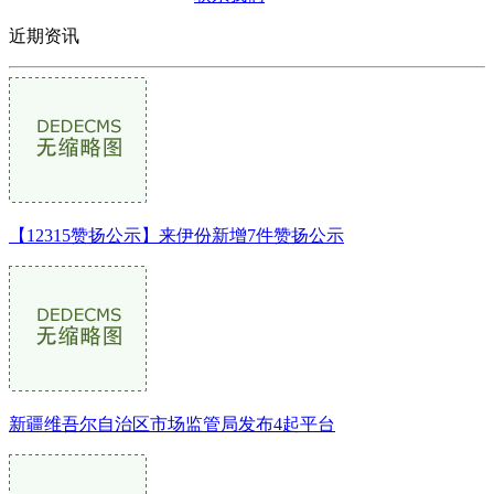
近期资讯
【12315赞扬公示】来伊份新增7件赞扬公示
新疆维吾尔自治区市场监管局发布4起平台