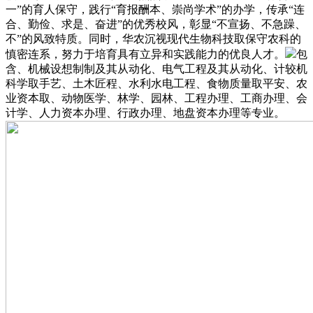
一”的育人保守，践行“育报酬本、崇尚学术”的办学，传承“连
合、勤俭、求是、奋进”的优秀校风，彰显“不宣扬、不急躁、
不”的风致特质。同时，华农沉视现代生物科技取保守农科的
慎密连系，努力于培育具有立异和实践能力的优良人才。
包
含、机械设想制制及其从动化、电气工程及其从动化、计较机
科学取手艺、土木匠程、水利水电工程、食物质量取平安、农
业资本取、动物医学、林学、园林、工程办理、工商办理、会
计学、人力资本办理、行政办理、地盘资本办理等专业。