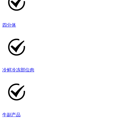
四分体
冷鲜冷冻部位肉
牛副产品