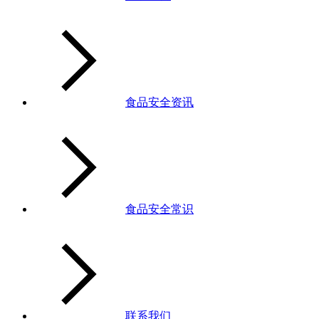
食品安全资讯
食品安全常识
联系我们