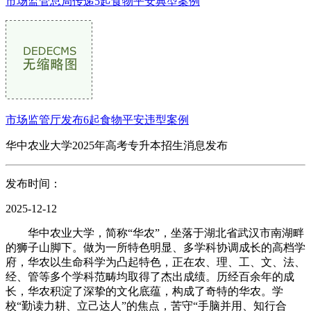
市场监管总局传递5起食物平安典型案例
市场监管厅发布6起食物平安违型案例
华中农业大学2025年高考专升本招生消息发布
发布时间：
2025-12-12
华中农业大学，简称“华农”，坐落于湖北省武汉市南湖畔
的狮子山脚下。做为一所特色明显、多学科协调成长的高档学
府，华农以生命科学为凸起特色，正在农、理、工、文、法、
经、管等多个学科范畴均取得了杰出成绩。历经百余年的成
长，华农积淀了深挚的文化底蕴，构成了奇特的华农。学
校“勤读力耕、立己达人”的焦点，苦守“手脑并用、知行合