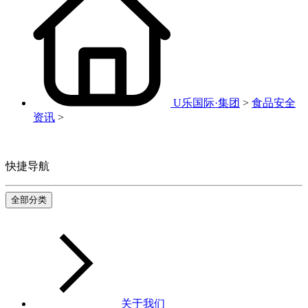
U乐国际·集团
>
食品安全
资讯
>
快捷导航
全部分类
关于我们