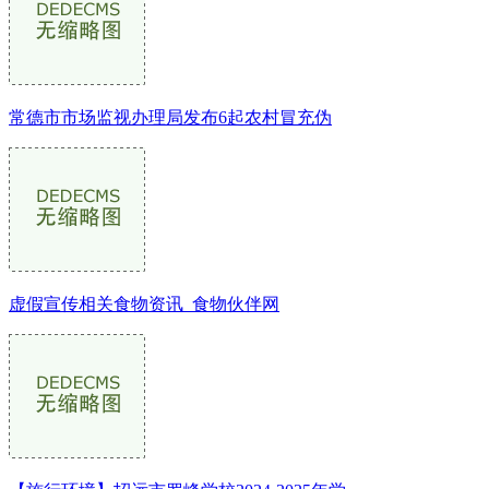
常德市市场监视办理局发布6起农村冒充伪
虚假宣传相关食物资讯_食物伙伴网