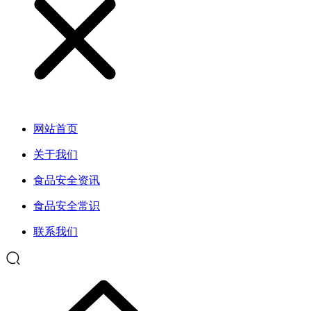
网站首页
关于我们
食品安全资讯
食品安全常识
联系我们