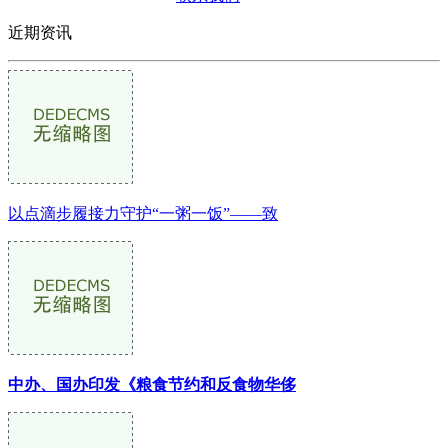
近期资讯
以点滴步履接力守护“一粥一饭”——致
中办、国办印发《粮食节约和反食物华侈