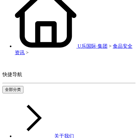
U乐国际·集团
>
食品安全
资讯
>
快捷导航
全部分类
关于我们