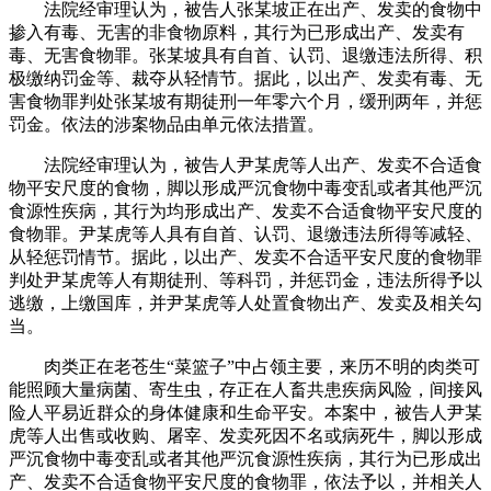
法院经审理认为，被告人张某坡正在出产、发卖的食物中
掺入有毒、无害的非食物原料，其行为已形成出产、发卖有
毒、无害食物罪。张某坡具有自首、认罚、退缴违法所得、积
极缴纳罚金等、裁夺从轻情节。据此，以出产、发卖有毒、无
害食物罪判处张某坡有期徒刑一年零六个月，缓刑两年，并惩
罚金。依法的涉案物品由单元依法措置。
法院经审理认为，被告人尹某虎等人出产、发卖不合适食
物平安尺度的食物，脚以形成严沉食物中毒变乱或者其他严沉
食源性疾病，其行为均形成出产、发卖不合适食物平安尺度的
食物罪。尹某虎等人具有自首、认罚、退缴违法所得等减轻、
从轻惩罚情节。据此，以出产、发卖不合适平安尺度的食物罪
判处尹某虎等人有期徒刑、等科罚，并惩罚金，违法所得予以
逃缴，上缴国库，并尹某虎等人处置食物出产、发卖及相关勾
当。
肉类正在老苍生“菜篮子”中占领主要，来历不明的肉类可
能照顾大量病菌、寄生虫，存正在人畜共患疾病风险，间接风
险人平易近群众的身体健康和生命平安。本案中，被告人尹某
虎等人出售或收购、屠宰、发卖死因不名或病死牛，脚以形成
严沉食物中毒变乱或者其他严沉食源性疾病，其行为已形成出
产、发卖不合适食物平安尺度的食物罪，依法予以，并相关人