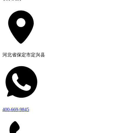
河北省保定市定兴县
400-669-9845