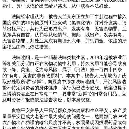
奶牛、黄牛以低价出售给尹某虎，从中获得不法好处。
法院经审理认为，被告人兰某东正在加工牛肚过程中掺入
国度添加的非食物原料工业火碱（氢氧化钠）并对外发卖，情
节出格严沉，其行为已形成出产、发卖有毒、无害食物罪。兰
某东具有自首、认罚等从轻情节。据此，以出产、发卖有毒、
无害食物罪，判处兰某东有期徒刑六年，并惩罚金。依法的涉
案物品由单元依法措置。
呋喃唑酮，是一种硝基呋喃类抗生素，2019年起被农业部
等相关部分明白正在食物动物中利用，持久食用可能会导致食
欲下降、黄疸、乏力等风险，属于《刑法》第一百四十四条
的“有毒、无害的非食物原料”。本案中，被告人张某坡为了获
取好处取所谓“保鲜”，向豆腐中添加呋喃唑酮片，严沉风险浩
繁不特定消费者的身体健康，该行为已法令底线。该案也提示
泛博消费者正在日常糊口中，要非常“新鲜”的日常食用品，应
及时赞扬举报或依法提告状讼，以本身权益。
食物平安关乎人平易近群众身体健康和生命平安，农产质
量量平安已成为老苍生最为关心的问题之一，然而部门农户对
农产物出产功课的输出尺度并不高，极易呈现因投喂药品或饲
料形成产出的农产物存正在无害元素富集等环境。甲硝唑做为