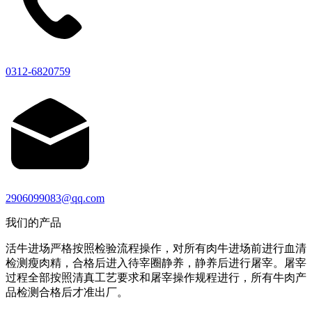
0312-6820759
2906099083@qq.com
我们的产品
活牛进场严格按照检验流程操作，对所有肉牛进场前进行血清
检测瘦肉精，合格后进入待宰圈静养，静养后进行屠宰。屠宰
过程全部按照清真工艺要求和屠宰操作规程进行，所有牛肉产
品检测合格后才准出厂。