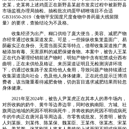
史某，史某将上述鸡蛋正在新野县某超市发卖过程中被新野县
市场监视办理局抽检。抽检批次鸡蛋甲硝唑项目不合适
GB31650-2019《食物平安国度尺度食物中兽药最大残留限
量》的要求，查验结论为不及格。
收集经济为出产、糊口供给了庞大便当，美容、减肥产物
亦经常通过收集渠道发卖。可是，一些操纵收集笼盖面广、易
荫蔽实正在身份、无需当面买卖等特点，借帮收集渠道推广奥
秘添加有毒、无害原料的减肥保健食物。本案中，被告人王某
正在代办署理经销前述产物时，明知产物中含有犯禁成分西布
曲明，正在未供给及格证、来历渠道证明且无检测演讲环境
下，仍通过收集路子发卖给他人食用，导致问题产物持续通过
收集渠道流向社会，危及他人身体健康。正在此也提示泛博消
费者，该当隆重看待减肥食物，切勿盲目逃求减肥结果而轻忽
身体健康。
2021年至2024年，被告人尹某虎正在其本人的养牛场内，
对所收购的奶牛、黄牛等边养边宰，同时收购南阳、方城、社
旗周边地域的死因不明和病死牛，并将收购的死因不明或病死
牛的牛肉正在唐河县等周边县、市零售或批发。另查明，被告
人刘某振、刘某伟、陈某保、魏某臣、王某伟、张某杰、宋某
栓、姜某阁、张某刚等人将本人养殖的上述死因不明或病死的