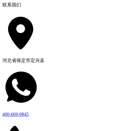
联系我们
河北省保定市定兴县
400-669-9845