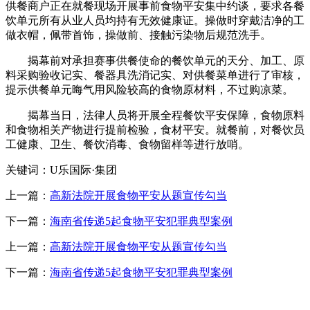
供餐商户正在就餐现场开展事前食物平安集中约谈，要求各餐
饮单元所有从业人员均持有无效健康证。操做时穿戴洁净的工
做衣帽，佩带首饰，操做前、接触污染物后规范洗手。
揭幕前对承担赛事供餐使命的餐饮单元的天分、加工、原
料采购验收记实、餐器具洗消记实、对供餐菜单进行了审核，
提示供餐单元晦气用风险较高的食物原材料，不过购凉菜。
揭幕当日，法律人员将开展全程餐饮平安保障，食物原料
和食物相关产物进行提前检验，食材平安。就餐前，对餐饮员
工健康、卫生、餐饮消毒、食物留样等进行放哨。
关键词：U乐国际·集团
上一篇：
高新法院开展食物平安从题宣传勾当
下一篇：
海南省传递5起食物平安犯罪典型案例
上一篇：
高新法院开展食物平安从题宣传勾当
下一篇：
海南省传递5起食物平安犯罪典型案例