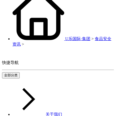
U乐国际·集团
>
食品安全
资讯
>
快捷导航
全部分类
关于我们