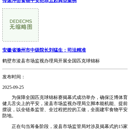
传递冲击食物平安犯罪五起典型案例
安徽省滁州市中级院长刘猛生：司法精准
鹤壁市浚县市场监视办理局开展全国匹克球锦标
发布时间：
2025-09-25
为保障全国匹克球锦标赛揭幕式成功举办，确保泛博体育
健儿舌尖上的平安，浚县市场监视办理局立脚本能机能、提前
摆设，以全链条监管、全过程把控的工做，全面建牢食物平安
防地。
正在勾当筹备阶段，浚县市场监管局对涉及揭幕式的15家