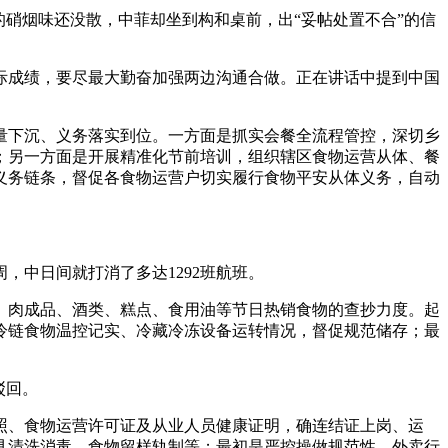
硝烟味还没散，中菲却坐到构和桌前，出“妥帖处置不合”的信
成绩，要尽最大勤奋加强两边沟通合做。正在讲话中提到中国
下沉、义务落实到位。一方面是抓实会餐全流程管控，深切乡
；另一方面是开展精准化节前培训，组织辖区食物运营从体、餐
义务链条，督促各食物运营户切实履行食物平安从体义务，自动
中日间就打消了多达1292班航班。
肉成品、酒类、糕点、食用油等节日热销食物的查抄力度。起
冷链食物温控记实、冷藏冷冻设备运转情况，督促规范储存；最
驳回。
、食物运营许可证及从业人员健康证明，确连结证上岗、运
具清洗消毒、食物留样轨制等；最初是严控操做规范性，外卖行