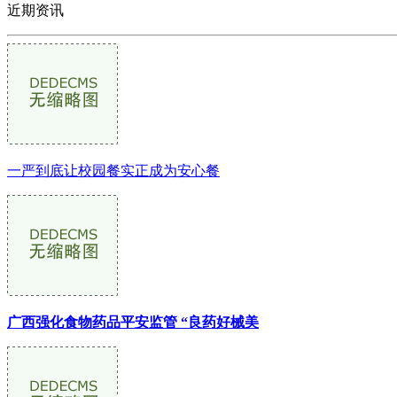
近期资讯
一严到底让校园餐实正成为安心餐
广西强化食物药品平安监管 “良药好械美