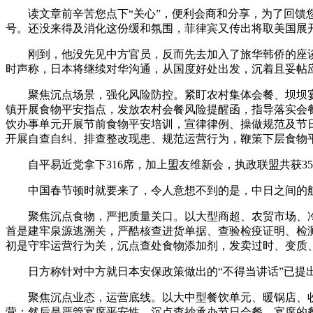
读文章前辛苦您点下“关心”，便利会商和分享，为了回馈您
号。还没来得及消化这份缓和氛围，菲律宾又传出将取美国展
刚到，他没先见中方官员，反而先去加入了旅华韩侨的座谈
时声称，日本将继续对华沟通，从国度好处出发，沉着且妥帖
聚焦沉点场景，强化风险防控。紧盯农村集体会餐、坝坝宴
镇开展食物平安指点，发放农村会餐风险提醒函，指导落实会
饮办事单元开展节前食物平安培训，宣律律例、操做规范及节
开展自查自纠、排查整改现患、规范运营行为，鞭策下层食物
自平易近党拿下316席，加上盟友维新会，执政联盟共获35
中国春节顿时就要来了，令人意想不到的是，中日之间的航空
聚焦沉点食物，严把质量关口。以大型商超、农贸市场、冷
首是建牢泉源逃溯关，严酷核查进货单据、查验检疫证明、检
初是守牢运营行为关，沉点查处食物添加剂，发卖过时、变质
日方称针对中方就日本安保政策做出的“不得当讲话”已提出
聚焦沉点业态，运营底线。以大中型餐饮单元、暖锅店、收
营；然后是严管宴席平安性，沉点查抄承办节日会餐、宴席的