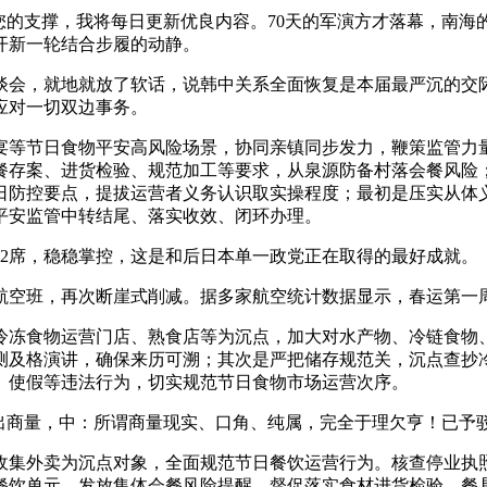
的支撑，我将每日更新优良内容。70天的军演方才落幕，南海的
开新一轮结合步履的动静。
会，就地就放了软话，说韩中关系全面恢复是本届最严沉的交际
应对一切双边事务。
等节日食物平安高风险场景，协同亲镇同步发力，鞭策监管力量
餐存案、进货检验、规范加工等要求，从泉源防备村落会餐风险
日防控要点，提拔运营者义务认识取实操程度；最初是压实从体
平安监管中转结尾、落实收效、闭环办理。
2席，稳稳掌控，这是和后日本单一政党正在取得的最好成就。
班，再次断崖式削减。据多家航空统计数据显示，春运第一周，
冻食物运营门店、熟食店等为沉点，加大对水产物、冷链食物、
测及格演讲，确保来历可溯；其次是严把储存规范关，沉点查抄
、使假等违法行为，切实规范节日食物市场运营次序。
商量，中：所谓商量现实、口角、纯属，完全于理欠亨！已予
集外卖为沉点对象，全面规范节日餐饮运营行为。核查停业执照
餐饮单元，发放集体会餐风险提醒，督促落实食材进货检验、餐