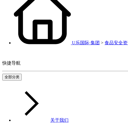
U乐国际·集团
>
食品安全资
快捷导航
全部分类
关于我们