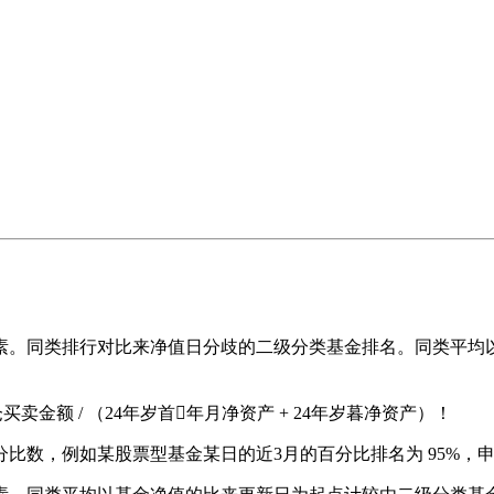
。同类排行对比来净值日分歧的二级分类基金排名。同类平均以
仓买卖金额 / （24年岁首年月净资产 + 24年岁暮净资产）！
，例如某股票型基金某日的近3月的百分比排名为 95%，申明