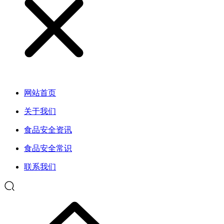
网站首页
关于我们
食品安全资讯
食品安全常识
联系我们