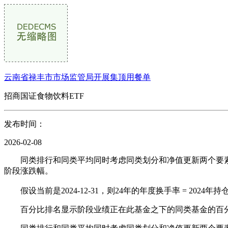
云南省禄丰市市场监管局开展集顶用餐单
招商国证食物饮料ETF
发布时间：
2026-02-08
同类排行和同类平均同时考虑同类划分和净值更新两个要素
阶段涨跌幅。
假设当前是2024-12-31，则24年的年度换手率 = 2024年持
百分比排名显示阶段业绩正在此基金之下的同类基金的百分比数