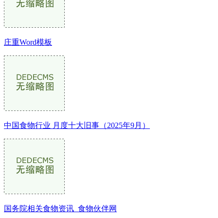
庄重Word模板
中国食物行业 月度十大旧事（2025年9月）
国务院相关食物资讯_食物伙伴网