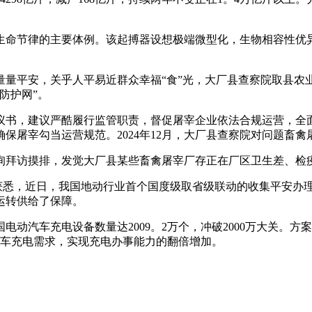
命节律的主要体例。该起搏器设想极端微型化，生物相容性优异
平安，关乎人平易近群众幸福“食”光，大厂县查察院取县农
防护网”。
书，建议严酷履行监管职责，督促屠宰企业依法合规运营，全面
保屠宰勾当运营规范。2024年12月，大厂县查察院对问题畜
拜访摸排，发觉大厂县某些畜禽屠宰厂存正在厂区卫生差、检疫
获悉，近日，我国地动行业首个国度级取省级联动的收集平安办
运转供给了保障。
动汽车充电设备数量达2009。2万个，冲破2000万大关。方案
动汽车充电需求，实现充电办事能力的翻倍增加。