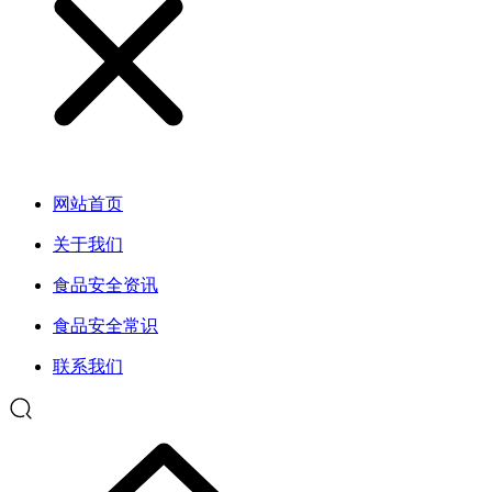
网站首页
关于我们
食品安全资讯
食品安全常识
联系我们