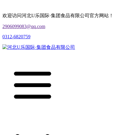
欢迎访问河北U乐国际·集团食品有限公司官方网站！
2906099083@qq.com
0312-6820759