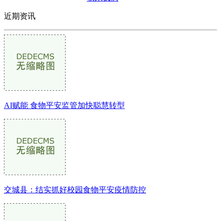
近期资讯
AI赋能 食物平安监管加快聪慧转型
交城县：结实抓好校园食物平安疫情防控