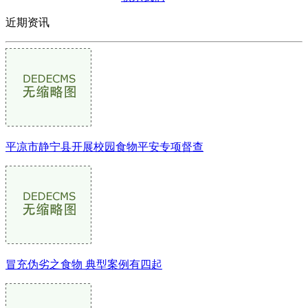
近期资讯
平凉市静宁县开展校园食物平安专项督查
冒充伪劣之食物 典型案例有四起