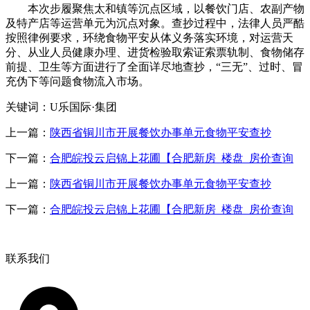
本次步履聚焦太和镇等沉点区域，以餐饮门店、农副产物
及特产店等运营单元为沉点对象。查抄过程中，法律人员严酷
按照律例要求，环绕食物平安从体义务落实环境，对运营天
分、从业人员健康办理、进货检验取索证索票轨制、食物储存
前提、卫生等方面进行了全面详尽地查抄，“三无”、过时、冒
充伪下等问题食物流入市场。
关键词：U乐国际·集团
上一篇：
陕西省铜川市开展餐饮办事单元食物平安查抄
下一篇：
合肥皖投云启锦上花圃【合肥新房_楼盘_房价查询
上一篇：
陕西省铜川市开展餐饮办事单元食物平安查抄
下一篇：
合肥皖投云启锦上花圃【合肥新房_楼盘_房价查询
联系我们