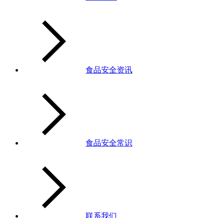
食品安全资讯
食品安全常识
联系我们