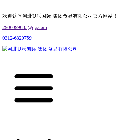
欢迎访问河北U乐国际·集团食品有限公司官方网站！
2906099083@qq.com
0312-6820759