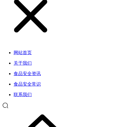
网站首页
关于我们
食品安全资讯
食品安全常识
联系我们