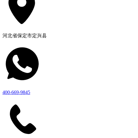
河北省保定市定兴县
400-669-9845