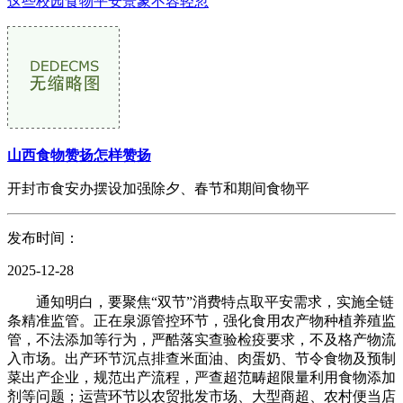
这些校园食物平安景象不容轻忽
山西食物赞扬怎样赞扬
开封市食安办摆设加强除夕、春节和期间食物平
发布时间：
2025-12-28
通知明白，要聚焦“双节”消费特点取平安需求，实施全链
条精准监管。正在泉源管控环节，强化食用农产物种植养殖监
管，不法添加等行为，严酷落实查验检疫要求，不及格产物流
入市场。出产环节沉点排查米面油、肉蛋奶、节令食物及预制
菜出产企业，规范出产流程，严查超范畴超限量利用食物添加
剂等问题；运营环节以农贸批发市场、大型商超、农村便当店