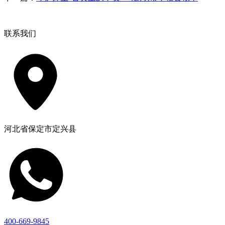
联系我们
河北省保定市定兴县
400-669-9845