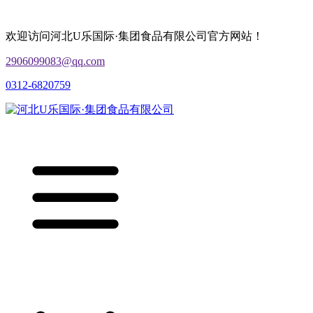
欢迎访问河北U乐国际·集团食品有限公司官方网站！
2906099083@qq.com
0312-6820759