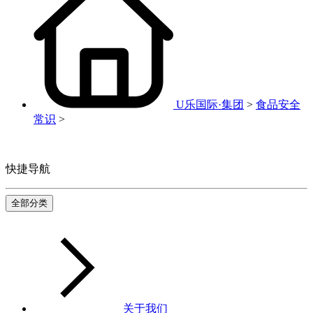
U乐国际·集团
>
食品安全
常识
>
快捷导航
全部分类
关于我们