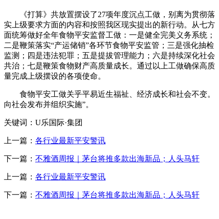
《打算》共放置摆设了27项年度沉点工做，别离为贯彻落
实上级要求方面的内容和按照我区现实提出的新行动。从七方
面统筹做好全年食物平安监督工做：一是健全完美义务系统；
二是鞭策落实“产运储销”各环节食物平安监管；三是强化抽检
监测；四是违法犯罪；五是提拔管理能力；六是持续深化社会
共治；七是鞭策食物财产高质量成长。通过以上工做确保高质
量完成上级摆设的各项使命。
食物平安工做关乎平易近生福祉、经济成长和社会不变。
向社会发布并组织实施”。
关键词：U乐国际·集团
上一篇：
各行业最新平安警讯
下一篇：
不雅酒周报｜茅台将推多款出海新品；人头马轩
上一篇：
各行业最新平安警讯
下一篇：
不雅酒周报｜茅台将推多款出海新品；人头马轩