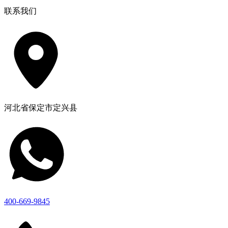
联系我们
河北省保定市定兴县
400-669-9845