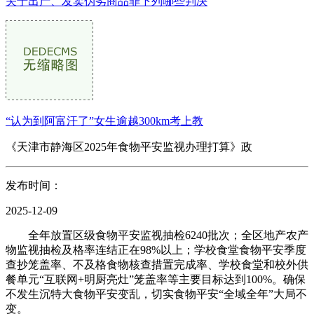
关于出产、发卖伪劣商品罪下列哪些判决
“认为到阿富汗了”女生逾越300km考上教
《天津市静海区2025年食物平安监视办理打算》政
发布时间：
2025-12-09
全年放置区级食物平安监视抽检6240批次；全区地产农产
物监视抽检及格率连结正在98%以上；学校食堂食物平安季度
查抄笼盖率、不及格食物核查措置完成率、学校食堂和校外供
餐单元“互联网+明厨亮灶”笼盖率等主要目标达到100%。确保
不发生沉特大食物平安变乱，切实食物平安“全域全年”大局不
变。