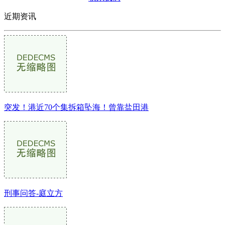
近期资讯
突发！港近70个集拆箱坠海！曾靠盐田港
刑事问答-庭立方