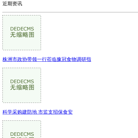
近期资讯
株洲市政协带领一行莅临豫冠食物调研指
科学采购建防地 市监支招保食安