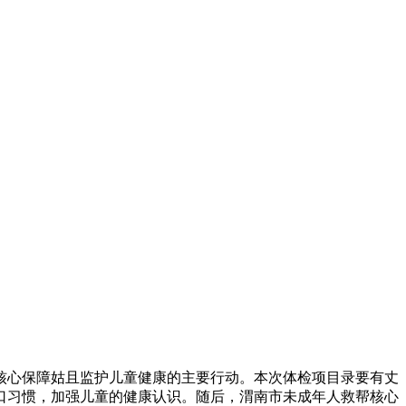
核心保障姑且监护儿童健康的主要行动。本次体检项目录要有丈
口习惯，加强儿童的健康认识。随后，渭南市未成年人救帮核心