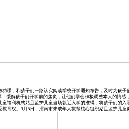
功课，和孩子们一路认实阅读学校开学通知布告，及时为孩子们
疏导，缓解孩子们开学前的焦炙，让他们学会积极调整本人的情感
儿童福利机构姑且监护儿童当场就近入学的准绳，将孩子们的入
受教育权。9月5日，渭南市未成年人救帮核心组织姑且监护儿童