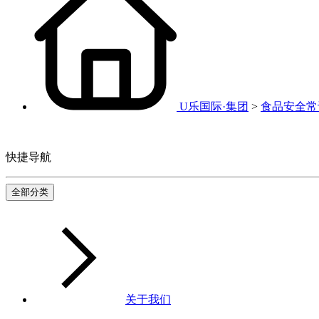
U乐国际·集团
>
食品安全常
快捷导航
全部分类
关于我们