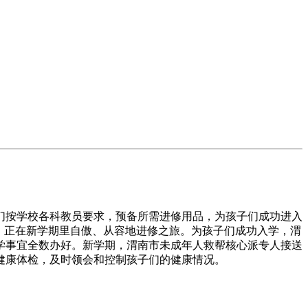
按学校各科教员要求，预备所需进修用品，为孩子们成功进入
，正在新学期里自傲、从容地进修之旅。为孩子们成功入学，渭
学事宜全数办好。新学期，渭南市未成年人救帮核心派专人接送
健康体检，及时领会和控制孩子们的健康情况。