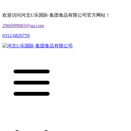
欢迎访问河北U乐国际·集团食品有限公司官方网站！
2906099083@qq.com
0312-6820759