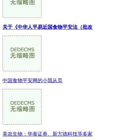
关于《中华人平易近国食物平安法（批改
中国食物平安网的小我从页
美农生物：华泰证券、新方德科技等多家