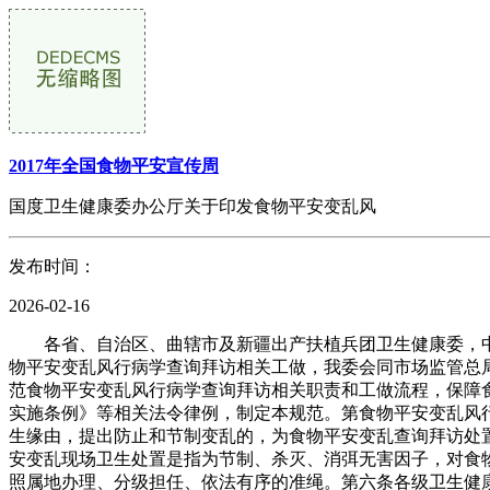
2017年全国食物平安宣传周
国度卫生健康委办公厅关于印发食物平安变乱风
发布时间：
2026-02-16
各省、自治区、曲辖市及新疆出产扶植兵团卫生健康委，中
物平安变乱风行病学查询拜访相关工做，我委会同市场监管总
范食物平安变乱风行病学查询拜访相关职责和工做流程，保障
实施条例》等相关法令律例，制定本规范。第食物平安变乱风
生缘由，提出防止和节制变乱的，为食物平安变乱查询拜访处
安变乱现场卫生处置是指为节制、杀灭、消弭无害因子，对食
照属地办理、分级担任、依法有序的准绳。第六条各级卫生健