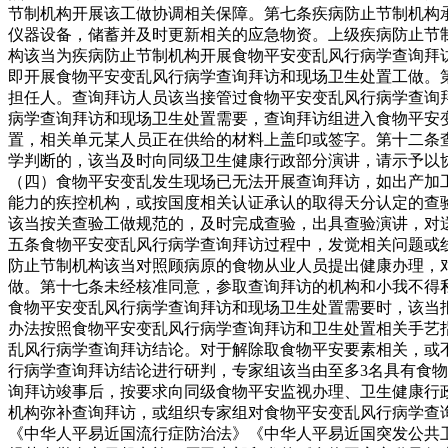
节制机构开展该工做协调相关保障。第七条疾病防止节制机构
仪器设备，储蓄并及时更新相关的应急物资。上级疾病防止节
构该当为疾病防止节制机构开展食物平安变乱风行病学查询拜
即开展食物平安变乱风行病学查询拜访和现场卫生处置工做。
担任人。查询拜访人员该当接管过食物平安变乱风行病学查询
病学查询拜访和现场卫生处置需要，查询拜访组进入食物平安
置，相关单元某人员正在供给的材料上盖印或签字。第十二条
学判断的，该当及时向同级卫生健康行政部分演讲，请示予以
（四）食物平安变乱发生现场已无法开展查询拜访，如出产加
能力的疾控机构，或按国度相关认证承认的取得天分认定的查
该当按关查验工做规范的，及时完成查验，出具查验演讲，对
五条食物平安变乱风行病学查询拜访过程中，发觉相关问题或
防止节制机构该当对照顾病原的食物从业人员提出健康办理，
做。第十七条未经核准同意，参取查询拜访的机构和小我不得
食物平安变乱风行病学查询拜访和现场卫生处置需要时，该当
办法按照食物平安变乱风行病学查询拜访和卫生处置相关手艺
乱风行病学查询拜访结论。对于解除取食物平安要素相关，或
行病学查询拜访结论进行研判，专家组该当由至多3名具有食
询拜访竣事后，按要求向同级食物平安监视办理、卫生健康行
机构弥补查询拜访，或组织专家组对食物平安变乱风行病学查
《中华人平易近国流行症防治法》《中华人平易近国突发公共