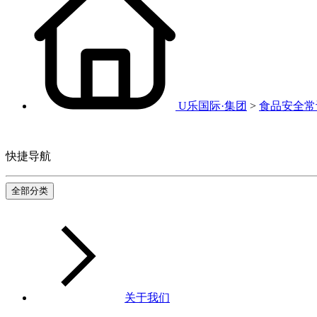
U乐国际·集团
>
食品安全常
快捷导航
全部分类
关于我们