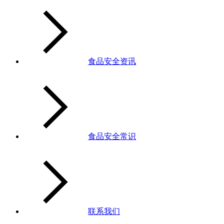
食品安全资讯
食品安全常识
联系我们