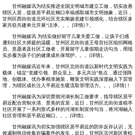
甘州融媒讯为结实推进全国文明城市建立工做，切实改善
辖区人居，提拔居平易近糊口幸福感取城市文明抽象，近日，
甘州区西街街道北环社区充实阐扬党建引领感化，结合辖区多
家共驻共建单元开展“洁净。。。[详情]？。
甘州融媒讯 为结实做好留守儿童关爱工做，让孩子们感
遭到社区大师庭的温暖，甘州区北街街道王母宫社区组织网格
员、意愿者及社区工做者，开展留守儿童假期走访勾当，用现
实步履为孩子们的健康成长保驾护。。。[详情]。
甘州融媒讯近年来，甘州区北街街道以新时代文明实践为
载体，锚定“党建引领、群众至上、多元共治”焦点，通过强阵
地、创载体、优办事精准施策，鞭策文明实践深度融入下层管
理，为辖区成长注入平易近生暖流取管理活力。。。[详情]！
甘州融媒讯为深切贯彻河湖长制工做要求，指导辖区居平
易近配合营制水清、景美的宜居，近日，甘州区北街街道税亭
社区开展了一系列形式多样的河湖长制宣传勾当，将河湖融入
社区管理和居平易近糊口。。。[详情]。
甘州融媒讯为切实加强辖区居平易近的防诈反诈认识，无
效遏制电信收集诈骗案件的发生，近日，甘州区滨河新区青松