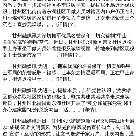
勾当，为进一步加强社区冬季取暖平安，提拔居平易近环保认
识，甘州区北街街道东湖社区工做人员对辖区内15户仍正在利
用小煤炉取暖的家庭进行了专项入户走访。此次走访聚焦三个
沉点：查抄无烟煤。。。[详情]？。
甘州融媒讯为深切拥军优属名誉保守，切实营制“甲士、
关爱军属”的稠密空气，近日，甘州区滨河新区崇文社区退役
甲士办事坐工做人员带着捷报及诚挚祝愿，特地来到辖区现役
女甲士魏金霞家中，。。。[详情]？。
甘州融媒讯 为进一步拥军优属的名誉保守，切实加强甲
士军属的荣誉感取幸福感，让卑荣之情温暖军属。正在甲士家
中，街道退役甲士。。。[详情]。
甘州融媒讯 为进一步提拔本质，加强党性认识，激发辖
区群众参取社区扶植的积极性，鞭策共建共治共享走深走实，
近日，甘州区北街街道东湖社区开展了“积分赋能强党建 邻里
齐心建家园”积分兑换勾当。活。。。[详情]。
甘州融媒讯近日，甘州区北街街道新时代文明实践所开展
以“成规·涵养文明新风”为从题的移风易俗宣传勾当，勾当通
过“宣讲＋互动”的形式，让文念走进千家万户。此次勾当，通