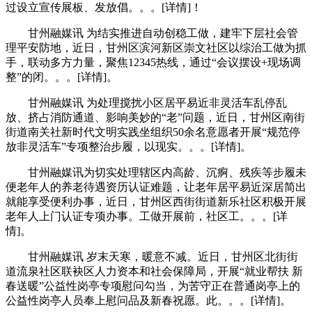
过设立宣传展板、发放倡。。。[详情]！
甘州融媒讯 为结实推进自动创稳工做，建牢下层社会管
理平安防地，近日，甘州区滨河新区崇文社区以综治工做为抓
手，联动多方力量，聚焦12345热线，通过“会议摆设+现场调
整”的闭。。。[详情]。
甘州融媒讯 为处理搅扰小区居平易近非灵活车乱停乱
放、挤占消防通道、影响美妙的“老”问题，近日，甘州区南街
街道南关社新时代文明实践坐组织50余名意愿者开展“规范停
放非灵活车”专项整治步履，以现实。。。[详情]。
甘州融媒讯为切实处理辖区内高龄、沉痾、残疾等步履未
便老年人的养老待遇资历认证难题，让老年居平易近深居简出
就能享受便利办事，近日，甘州区西街街道新乐社区积极开展
老年人上门认证专项办事。工做开展前，社区工。。。[详
情]。
甘州融媒讯 岁末天寒，暖意不减。近日，甘州区北街街
道流泉社区联袂区人力资本和社会保障局，开展“就业帮扶 新
春送暖”公益性岗亭专项慰问勾当，为苦守正在普通岗亭上的
公益性岗亭人员奉上慰问品及新春祝愿。此。。。[详情]。