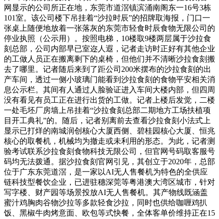
网显示的公司所正在地，东莞市道滘镇滨涌南阁东一16号3栋
101室。该公司楼下吊挂着“沙拉时辰”的招牌取海报，门口一
张桌上随便地放着一张落灰的东莞市轻食时辰食物无限公司的
停业执照（公示用）。按照电梯，10楼取9楼两层属于沙拉食
刻总部，公司内部早已室迩人遐，记者走访时正好有其他企业
的工做人员正在搬离剩下的桌椅，但他们并不清晰沙拉食刻搬
去了哪里。记者随后来到了距公司200米摆布的沙拉食刻的出
产车间，透过一侧小玻璃门能看到沙拉食刻的食物平安相关消
息公示栏。其间有人通过人脸验证进入车间大楼内部，但四周
没有看见有员工正在进行出货的工做。记者上楼后发觉，二楼
一处毛坯厂房墙上吊挂着“沙拉食刻总部二期地方工场扶植项
目开工典礼”的。随后，记者别离前去查看沙拉食刻小法式上
显示已打烊的南城润创核心大厦西侧、碧桂园核心大厦、恒兆
核心的取餐机，机械均为撤走或未利用的形态。为此，记者测
验考试联系沙拉食刻食物科技无限公司，但官网号码取客服号
码均无法拨通。据沙拉食刻官网引见，其创立于2020年，总部
位于广东东莞道滘，是一家以AI无人售餐机为特色的全供应
链科技型餐饮企业，已进驻穗深莞等粤港澳大湾区城市，针对
写字楼、财产园等场景投放AI无人售餐机。其产物线既涵盖
蜜汁鸡胸肉谷物沙拉等多款轻食沙拉，同时也供给咖喱鸡扒
饭、黑椒牛肉烤意面、欧包等式快餐，全体客单价维持正在15