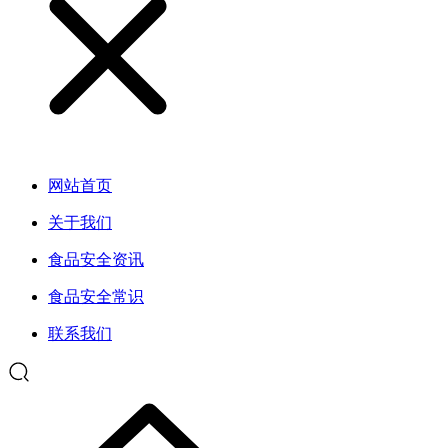
网站首页
关于我们
食品安全资讯
食品安全常识
联系我们