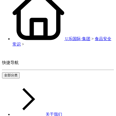
U乐国际·集团
>
食品安全
常识
>
快捷导航
全部分类
关于我们