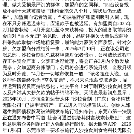
理。做为受损最严沉的群体，加盟商的之同样。“四台设备投
放不到十天就被撤场”“违约金拖欠八个月，告状后仍无成
果”，加盟商向记者透露，当初被品牌扩张蓝图吸引入局，现
在不只分账迟迟未结，应退款子也被迟延。有加盟商自2025年
2月提告状讼，4月开庭后至今未获补偿，投入的设备取前期资
金面对 “血本无归” 的风险。此外，品牌还拖欠大量供应商物
料采购款取物业场地租赁费，履约能力蒙受全面质疑。针对欠
薪、欠加盟商分成结算一事，2025年3月10日，正在该公司道
滘总部，沙拉食刻副总裁林坤曾对记者暗示，公司成长过程中
存正在资金严重，欠薪正逐渐处理，将会正在3月内全数发放
完毕，欠加盟商分账部门，公司将会进行系统升级，全数升级
为及时分账。“4月份一切城市恢复一般。”该名担任人说。但
这些许诺最终沦为 “空头支票”，不只未兑现薪资取退款，品
牌运营情况反而持续恶化，社交平台上对于唱衰沙拉食刻运营
以及声讨其欠薪欠款的帖子绵绵不停。天眼查最新消息显示，
2025年10月，沙拉食刻运营从体 “沙拉食刻（广东）食物科技
无限公司” 已被申请破产，正式进入司法措置法式。创始人邱
远生则因债权胶葛被法院发布施行通知布告，东莞市第一法院
正在通知布告中写道“社会可通过供给其财富线索获取励”，这
也意味着企务问题已进入强制施行阶段。据天眼查APP，2026
年1月6日，东莞市第一要求被施行人沙拉食刻食物科技无限公