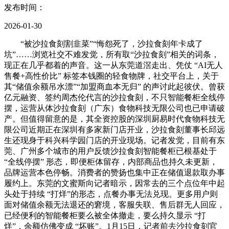
发布时间：
2026-01-30
“被沙拉食刻割韭菜”“悔怨死了，沙拉食刻年卡成了
坑”……浏览社交不难发觉，所有取“沙拉食刻”相关的词条，
现正在几乎都着的声音。这一从东莞道滘走出、凭仗 “AI无人
售餐+高性价比” 标签本钱圈的轻食物牌，社交平台上，关于
其“储值余额吊水漂”“加盟商血本无归” 的声讨此起彼伏。曾获
亿元融资、签约周杰伦代言的沙拉食刻，不只智能餐柜全线停
摆，运营从体沙拉食刻（广东）食物科技无限公司也已申请破
产。但值得留意的是，其全资控股的深圳厨易时代食物科技无
限公司近期正在深圳有多家新门店开业，沙拉食刻董事长邱远
生还现身于科兴科学园门店的开业现场。记者发觉，目前有东
莞、广州多个城市的用户反馈沙拉食刻智能餐柜已根基处于
“全线停摆” 形态，即便柜体留存，内部商品也持久未更新，
品牌运营本色停畅。消费者的赞扬也集中正在储值退款取办事
履约上。东莞的文蜜斯向记者暗示，因常去的三个点位年中起
头处于持续 “打烊”的形态，点餐办事无法兑现。更多用户则
面对储值余额无法退还的窘境，客服失联、售后群无人回应，
已经便利的智能餐柜要么被全体撤走，要么持久显示 “打
烊”，余额仿佛变成 “坏账”。1月15日，记者前去沙拉食刻官