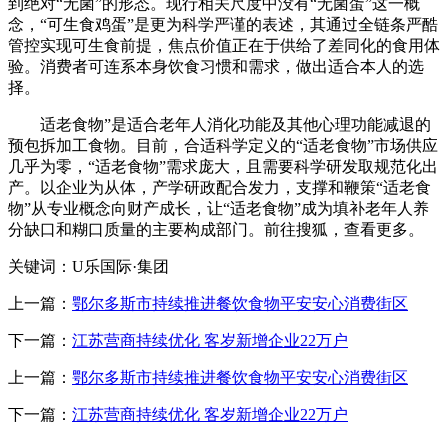
到绝对“无菌”的形态。现行相关尺度中没有“无菌蛋”这一概
念，“可生食鸡蛋”是更为科学严谨的表述，其通过全链条严酷
管控实现可生食前提，焦点价值正在于供给了差同化的食用体
验。消费者可连系本身饮食习惯和需求，做出适合本人的选
择。
适老食物”是适合老年人消化功能及其他心理功能减退的
预包拆加工食物。目前，合适科学定义的“适老食物”市场供应
几乎为零，“适老食物”需求庞大，且需要科学研发取规范化出
产。以企业为从体，产学研政配合发力，支撑和鞭策“适老食
物”从专业概念向财产成长，让“适老食物”成为填补老年人养
分缺口和糊口质量的主要构成部门。前往搜狐，查看更多。
关键词：U乐国际·集团
上一篇：
鄂尔多斯市持续推进餐饮食物平安安心消费街区
下一篇：
江苏营商持续优化 客岁新增企业22万户
上一篇：
鄂尔多斯市持续推进餐饮食物平安安心消费街区
下一篇：
江苏营商持续优化 客岁新增企业22万户