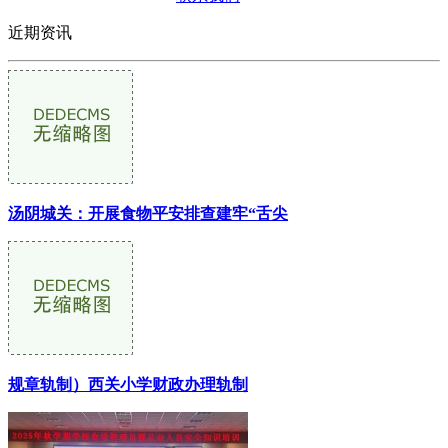
近期资讯
汤阴城关：开展食物平安排查建牢“舌尖
规章轨制）西关小学财政办理轨制