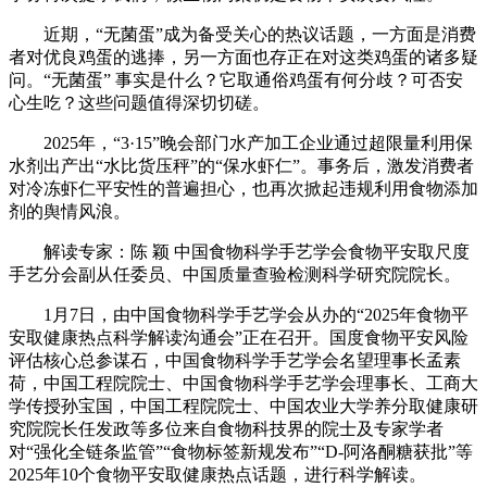
近期，“无菌蛋”成为备受关心的热议话题，一方面是消费
者对优良鸡蛋的逃捧，另一方面也存正在对这类鸡蛋的诸多疑
问。“无菌蛋” 事实是什么？它取通俗鸡蛋有何分歧？可否安
心生吃？这些问题值得深切切磋。
2025年，“3·15”晚会部门水产加工企业通过超限量利用保
水剂出产出“水比货压秤”的“保水虾仁”。事务后，激发消费者
对冷冻虾仁平安性的普遍担心，也再次掀起违规利用食物添加
剂的舆情风浪。
解读专家：陈 颖 中国食物科学手艺学会食物平安取尺度
手艺分会副从任委员、中国质量查验检测科学研究院院长。
1月7日，由中国食物科学手艺学会从办的“2025年食物平
安取健康热点科学解读沟通会”正在召开。国度食物平安风险
评估核心总参谋石，中国食物科学手艺学会名望理事长孟素
荷，中国工程院院士、中国食物科学手艺学会理事长、工商大
学传授孙宝国，中国工程院院士、中国农业大学养分取健康研
究院院长任发政等多位来自食物科技界的院士及专家学者
对“强化全链条监管”“食物标签新规发布”“D-阿洛酮糖获批”等
2025年10个食物平安取健康热点话题，进行科学解读。