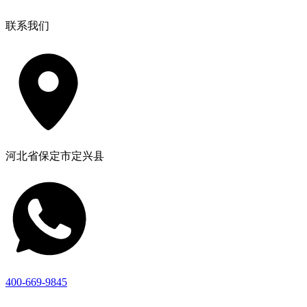
联系我们
河北省保定市定兴县
400-669-9845