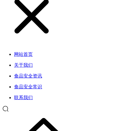
网站首页
关于我们
食品安全资讯
食品安全常识
联系我们