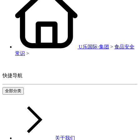
U乐国际·集团
>
食品安全
常识
>
快捷导航
全部分类
关于我们