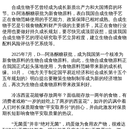
合成生物手艺曾经成为成长新质出产力和大国博弈的环
节。D-阿洛酮糖获批为新食物原料，表白我国合成生物手艺
正在食物范畴使用的手艺能力、政策保障已相对成熟。合成生
物手艺是引领食物配料财产升级的主要抓手，其正在食物行业
使用也要做好持久成长规划，要尽快完成顶层设想，提拔我国
合成生物手艺的理论研究取手艺立异程度，建立生物合成食物
配料风险评估手艺系统等。
2025年7月，D—阿洛酮糖获批，成为我国第一个核准为
新食物原料的生物合成食物原料。由此，生物合成食物原料正
在我国正式起头落地使用，为食物原料范畴带来新的成长机
缘。10月，《地方关于制定国平易近经济和社会成长第十五个
五年规划的》明白提出要鞭策生物制制等成为新的经济增加
点，再次为生物合成食物原料带来政策利好。
冷冻西蓝花能够存放两年？面临能存放一两年的食物，有
消费者戏称“一岁的娃吃上了两岁的西蓝花”，如许的讥讽中着
人们对长保质期食物“平安取养分”的担心，并由此激发对保质
期长短影响食物平安取质量的热议。
“无菌蛋”并非“绝对无菌”，鸡蛋做为食用农产物，很难达