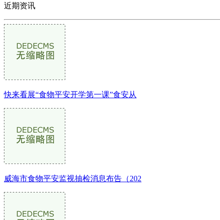
近期资讯
快来看展“食物平安开学第一课”食安从
威海市食物平安监视抽检消息布告（202