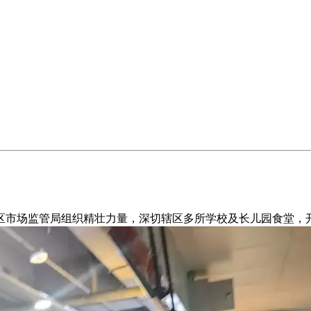
市场监管局组织精壮力量，深切辖区多所学校及长儿园食堂，