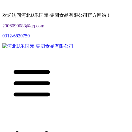
欢迎访问河北U乐国际·集团食品有限公司官方网站！
2906099083@qq.com
0312-6820759